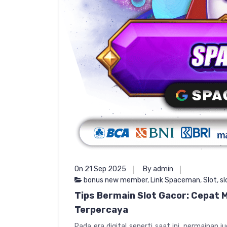
On 21 Sep 2025
By admin
bonus new member
,
Link Spaceman
,
Slot
,
sl
Tips Bermain Slot Gacor: Cepat 
Terpercaya
Pada era digital seperti saat ini, permainan 