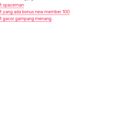
ot spaceman
ot yang ada bonus new member 100
ot gacor gampang menang