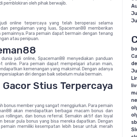
pemblokiran oleh pihak berwajib.
Au
Ju
Ju
udi online terpercaya yang telah beroperasi selama
ik dan pengalaman yang luas, Spaceman88 memberikan
 pemainnya. Para pemain dapat bermain dengan tenang
C
ngan atau penipuan.
ceman88
b
Ca
 dunia judi online, Spaceman88 menyediakan panduan
de
t online. Para pemain dapat mempelajari aturan main,
k mendapatkan kemenangan yang maksimal. Dengan adanya
Ju
ersiapkan diri dengan baik sebelum mulai bermain.
Li
 Gacor Stius Terpercaya
li
ma
n
ah bonus member yang sangat menggiurkan. Para pemain
ol
man88 akan mendapatkan berbagai macam bonus dan
ol
 rollingan, dan bonus referral. Semakin aktif dan loyal
n besar pula bonus yang bisa mereka dapatkan. Dengan
sb
pemain memiliki kesempatan lebih besar untuk meraih
Sl
sl