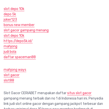
slot depo 10k
depo 5k
joker123
bonus new member
slot gacor gampang menang
slot depo 10k
https://depo5k.id/
mahjong
judi bola
daftar spaceman88
mahjong ways
slot gacor
slot88
Slot Gacor CERIABET merupakan daftar
situs slot gacor
gampang menang terbaik dan no 1 di Indonesia hari ini. Penyedia
link judi slot online gacor dengan gampang jackpot terbesar dan