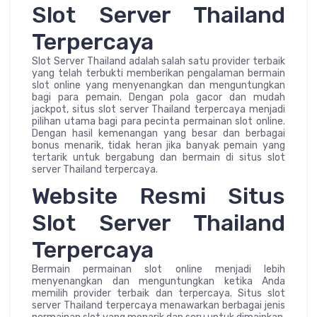
Slot Server Thailand
Terpercaya
Slot Server Thailand adalah salah satu provider terbaik
yang telah terbukti memberikan pengalaman bermain
slot online yang menyenangkan dan menguntungkan
bagi para pemain. Dengan pola gacor dan mudah
jackpot, situs slot server Thailand terpercaya menjadi
pilihan utama bagi para pecinta permainan slot online.
Dengan hasil kemenangan yang besar dan berbagai
bonus menarik, tidak heran jika banyak pemain yang
tertarik untuk bergabung dan bermain di situs slot
server Thailand terpercaya.
Website Resmi Situs
Slot Server Thailand
Terpercaya
Bermain permainan slot online menjadi lebih
menyenangkan dan menguntungkan ketika Anda
memilih provider terbaik dan terpercaya. Situs slot
server Thailand terpercaya menawarkan berbagai jenis