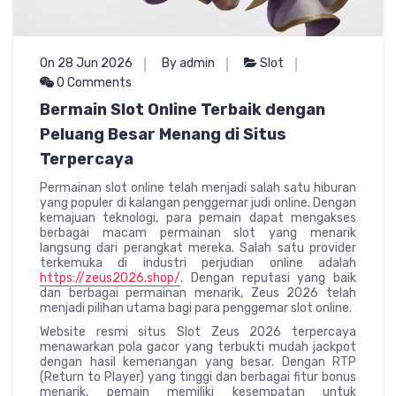
On 28 Jun 2026
By admin
Slot
0 Comments
Bermain Slot Online Terbaik dengan
Peluang Besar Menang di Situs
Terpercaya
Permainan slot online telah menjadi salah satu hiburan
yang populer di kalangan penggemar judi online. Dengan
kemajuan teknologi, para pemain dapat mengakses
berbagai macam permainan slot yang menarik
langsung dari perangkat mereka. Salah satu provider
terkemuka di industri perjudian online adalah
https://zeus2026.shop/
. Dengan reputasi yang baik
dan berbagai permainan menarik, Zeus 2026 telah
menjadi pilihan utama bagi para penggemar slot online.
Website resmi situs Slot Zeus 2026 terpercaya
menawarkan pola gacor yang terbukti mudah jackpot
dengan hasil kemenangan yang besar. Dengan RTP
(Return to Player) yang tinggi dan berbagai fitur bonus
menarik, pemain memiliki kesempatan untuk