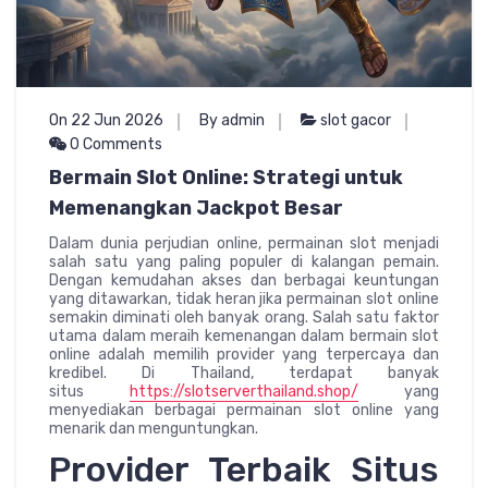
On 22 Jun 2026
By admin
slot gacor
0 Comments
Bermain Slot Online: Strategi untuk
Memenangkan Jackpot Besar
Dalam dunia perjudian online, permainan slot menjadi
salah satu yang paling populer di kalangan pemain.
Dengan kemudahan akses dan berbagai keuntungan
yang ditawarkan, tidak heran jika permainan slot online
semakin diminati oleh banyak orang. Salah satu faktor
utama dalam meraih kemenangan dalam bermain slot
online adalah memilih provider yang terpercaya dan
kredibel. Di Thailand, terdapat banyak
situs
https://slotserverthailand.shop/
yang
menyediakan berbagai permainan slot online yang
menarik dan menguntungkan.
Provider Terbaik Situs