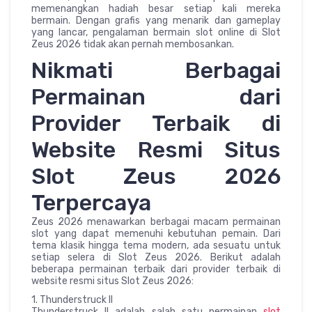
memenangkan hadiah besar setiap kali mereka
bermain. Dengan grafis yang menarik dan gameplay
yang lancar, pengalaman bermain slot online di Slot
Zeus 2026 tidak akan pernah membosankan.
Nikmati Berbagai
Permainan dari
Provider Terbaik di
Website Resmi Situs
Slot Zeus 2026
Terpercaya
Zeus 2026 menawarkan berbagai macam permainan
slot yang dapat memenuhi kebutuhan pemain. Dari
tema klasik hingga tema modern, ada sesuatu untuk
setiap selera di Slot Zeus 2026. Berikut adalah
beberapa permainan terbaik dari provider terbaik di
website resmi situs Slot Zeus 2026:
1. Thunderstruck II
Thunderstruck II adalah salah satu permainan
slot