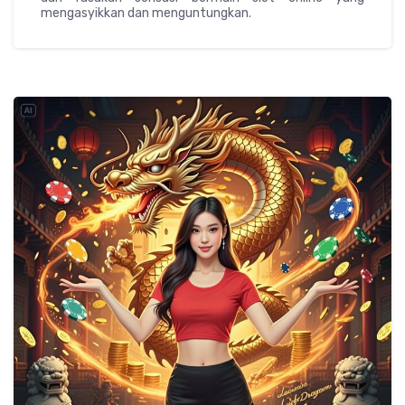
mengasyikkan dan menguntungkan.