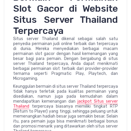
Slot Gacor di Website
Situs Server Thailand
Terpercaya
Situs server Thailand dikenal sebagai salah satu
penyedia permainan judi online terbaik dan terpercaya
di dunia. Mereka menyediakan berbagai macam
permainan slot gacor dengan hasil kemenangan yang
besar bagi para pemain. Dengan bergabung di situs
server Thailand terpercaya, Anda dapat menikmati
berbagai permainan slot terbaik dari provider-provider
ternama seperti Pragmatic Play, Playtech, dan
Microgaming.
Keunggulan bermain di situs server Thailand terpercaya
tidak hanya terletak pada kualitas permainan yang
disediakan, namun juga pada kemudahan dalam
mendapatkan kemenangan dan
jackpot Situs server
Thailand
terpercaya biasanya memiliki tingkat RTP
(Return to Player) yang tinggi, sehingga peluang untuk
memenangkan hadiah besar juga semakin besar. Selain
itu, para pemain juga bisa menikmati berbagai bonus
dan promosi menarik yang ditawarkan oleh situs server