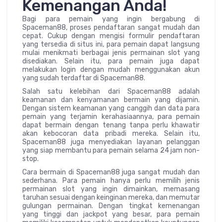
Kemenangan Anda!
Bagi para pemain yang ingin bergabung di
Spaceman88, proses pendaftaran sangat mudah dan
cepat. Cukup dengan mengisi formulir pendaftaran
yang tersedia di situs ini, para pemain dapat langsung
mulai menikmati berbagai jenis permainan slot yang
disediakan. Selain itu, para pemain juga dapat
melakukan login dengan mudah menggunakan akun
yang sudah terdaftar di Spaceman88.
Salah satu kelebihan dari Spaceman88 adalah
keamanan dan kenyamanan bermain yang dijamin.
Dengan sistem keamanan yang canggih dan data para
pemain yang terjamin kerahasiaannya, para pemain
dapat bermain dengan tenang tanpa perlu khawatir
akan kebocoran data pribadi mereka. Selain itu,
Spaceman88 juga menyediakan layanan pelanggan
yang siap membantu para pemain selama 24 jam non-
stop.
Cara bermain di Spaceman88 juga sangat mudah dan
sederhana. Para pemain hanya perlu memilih jenis
permainan slot yang ingin dimainkan, memasang
taruhan sesuai dengan keinginan mereka, dan memutar
gulungan permainan. Dengan tingkat kemenangan
yang tinggi dan jackpot yang besar, para pemain