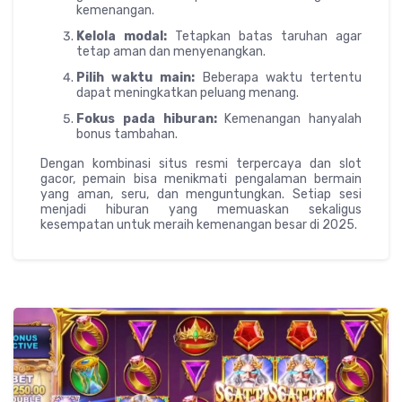
kemenangan.
Kelola modal:
Tetapkan batas taruhan agar
tetap aman dan menyenangkan.
Pilih waktu main:
Beberapa waktu tertentu
dapat meningkatkan peluang menang.
Fokus pada hiburan:
Kemenangan hanyalah
bonus tambahan.
Dengan kombinasi situs resmi terpercaya dan slot
gacor, pemain bisa menikmati pengalaman bermain
yang aman, seru, dan menguntungkan. Setiap sesi
menjadi hiburan yang memuaskan sekaligus
kesempatan untuk meraih kemenangan besar di 2025.