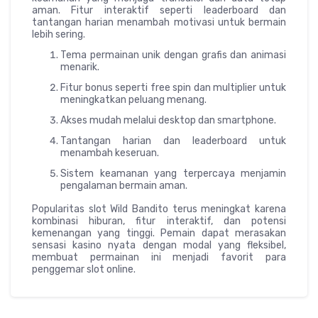
aman. Fitur interaktif seperti leaderboard dan
tantangan harian menambah motivasi untuk bermain
lebih sering.
Tema permainan unik dengan grafis dan animasi
menarik.
Fitur bonus seperti free spin dan multiplier untuk
meningkatkan peluang menang.
Akses mudah melalui desktop dan smartphone.
Tantangan harian dan leaderboard untuk
menambah keseruan.
Sistem keamanan yang terpercaya menjamin
pengalaman bermain aman.
Popularitas slot Wild Bandito terus meningkat karena
kombinasi hiburan, fitur interaktif, dan potensi
kemenangan yang tinggi. Pemain dapat merasakan
sensasi kasino nyata dengan modal yang fleksibel,
membuat permainan ini menjadi favorit para
penggemar slot online.