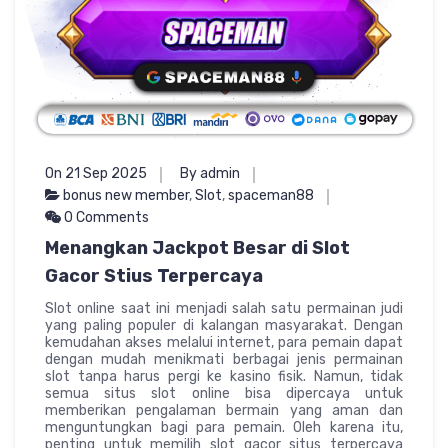
On 21 Sep 2025
By admin
bonus new member
,
Slot
,
spaceman88
0 Comments
Menangkan Jackpot Besar di Slot
Gacor Stius Terpercaya
Slot online saat ini menjadi salah satu permainan judi
yang paling populer di kalangan masyarakat. Dengan
kemudahan akses melalui internet, para pemain dapat
dengan mudah menikmati berbagai jenis permainan
slot tanpa harus pergi ke kasino fisik. Namun, tidak
semua situs slot online bisa dipercaya untuk
memberikan pengalaman bermain yang aman dan
menguntungkan bagi para pemain. Oleh karena itu,
penting untuk memilih slot gacor situs terpercaya