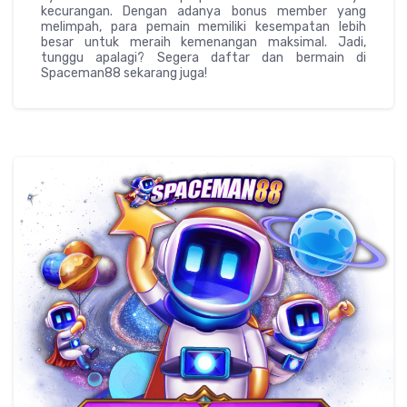
kecurangan. Dengan adanya bonus member yang
melimpah, para pemain memiliki kesempatan lebih
besar untuk meraih kemenangan maksimal. Jadi,
tunggu apalagi? Segera daftar dan bermain di
Spaceman88 sekarang juga!