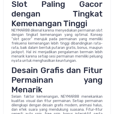
Slot Paling Gacor
dengan Tingkat
Kemenangan Tinggi
NEYMAR88 dikenal karena menyediakan permainan slot
dengan tingkat kemenangan yang optimal. Konsep
“slot gacor” merujuk pada permainan yang memiliki
frekuensi kemenangan lebih tinggi dibandingkan rata-
rata, baik dalam bentuk putaran gratis, bonus, maupun
jackpot. Hal ini menjadikan pengalaman bermain lebih
menarik karena setiap sesi permainan memiliki peluang
nyata untuk menghasilkan keuntungan.
Desain Grafis dan Fitur
Permainan yang
Menarik
Selain faktor kemenangan, NEYMAR88 menekankan
kualitas visual dan fitur permainan. Setiap permainan
dilengkapi dengan desain grafis modern, animasi halus,
dan efek suara yang mendukung suasana. Fitur-fitur
seperti auto spin, free spin, bonus interaktif, serta