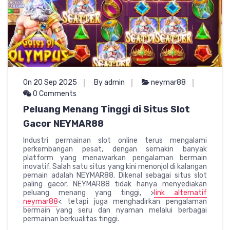
On 20 Sep 2025
By admin
neymar88
0 Comments
Peluang Menang Tinggi di Situs Slot
Gacor NEYMAR88
Industri permainan slot online terus mengalami
perkembangan pesat, dengan semakin banyak
platform yang menawarkan pengalaman bermain
inovatif. Salah satu situs yang kini menonjol di kalangan
pemain adalah NEYMAR88. Dikenal sebagai situs slot
paling gacor, NEYMAR88 tidak hanya menyediakan
peluang menang yang tinggi, >
link alternatif
neymar88
< tetapi juga menghadirkan pengalaman
bermain yang seru dan nyaman melalui berbagai
permainan berkualitas tinggi.