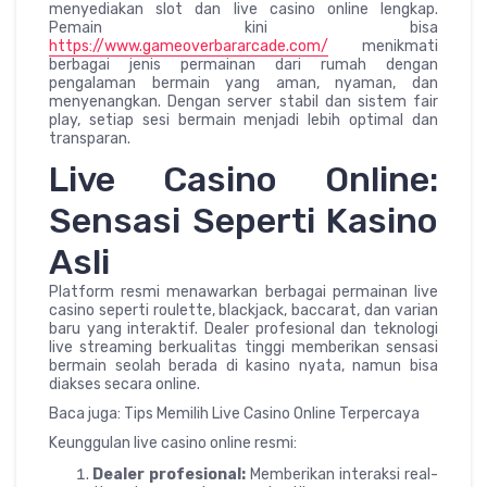
menyediakan slot dan live casino online lengkap.
Pemain kini bisa
https://www.gameoverbararcade.com/
menikmati
berbagai jenis permainan dari rumah dengan
pengalaman bermain yang aman, nyaman, dan
menyenangkan. Dengan server stabil dan sistem fair
play, setiap sesi bermain menjadi lebih optimal dan
transparan.
Live Casino Online:
Sensasi Seperti Kasino
Asli
Platform resmi menawarkan berbagai permainan live
casino seperti roulette, blackjack, baccarat, dan varian
baru yang interaktif. Dealer profesional dan teknologi
live streaming berkualitas tinggi memberikan sensasi
bermain seolah berada di kasino nyata, namun bisa
diakses secara online.
Baca juga: Tips Memilih Live Casino Online Terpercaya
Keunggulan live casino online resmi:
Dealer profesional:
Memberikan interaksi real-