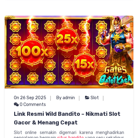
On 26 Sep 2025
By admin
Slot
0 Comments
Link Resmi Wild Bandito – Nikmati Slot
Gacor & Menang Cepat
Slot online semakin digemari karena menghadirkan
pengalaman bermain
situs bandito
yang seru sekaligus