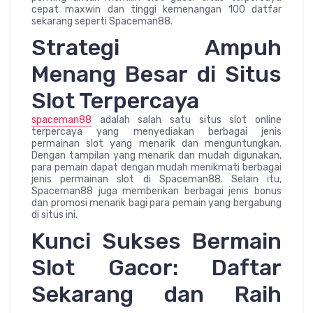
cepat maxwin dan tinggi kemenangan 100 datfar
sekarang seperti Spaceman88.
Strategi Ampuh
Menang Besar di Situs
Slot Terpercaya
spaceman88
adalah salah satu situs slot online
terpercaya yang menyediakan berbagai jenis
permainan slot yang menarik dan menguntungkan.
Dengan tampilan yang menarik dan mudah digunakan,
para pemain dapat dengan mudah menikmati berbagai
jenis permainan slot di Spaceman88. Selain itu,
Spaceman88 juga memberikan berbagai jenis bonus
dan promosi menarik bagi para pemain yang bergabung
di situs ini.
Kunci Sukses Bermain
Slot Gacor: Daftar
Sekarang dan Raih