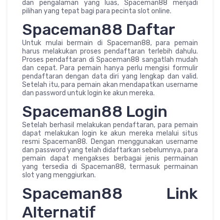
dan pengalaman yang luas, Spaceman88 menjadi
pilihan yang tepat bagi para pecinta slot online.
Spaceman88 Daftar
Untuk mulai bermain di Spaceman88, para pemain
harus melakukan proses pendaftaran terlebih dahulu.
Proses pendaftaran di Spaceman88 sangatlah mudah
dan cepat. Para pemain hanya perlu mengisi formulir
pendaftaran dengan data diri yang lengkap dan valid.
Setelah itu, para pemain akan mendapatkan username
dan password untuk login ke akun mereka.
Spaceman88 Login
Setelah berhasil melakukan pendaftaran, para pemain
dapat melakukan login ke akun mereka melalui situs
resmi Spaceman88. Dengan menggunakan username
dan password yang telah didaftarkan sebelumnya, para
pemain dapat mengakses berbagai jenis permainan
yang tersedia di Spaceman88, termasuk permainan
slot yang menggiurkan.
Spaceman88 Link
Alternatif