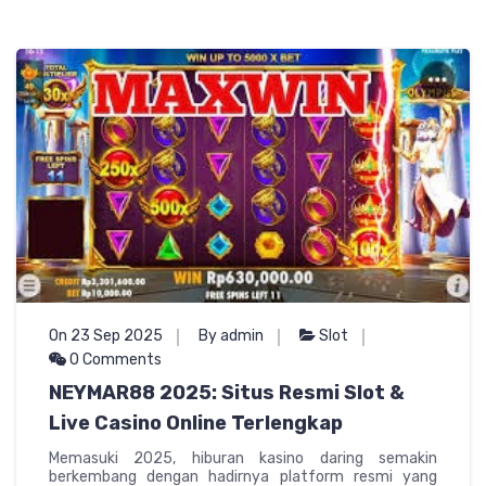
On 23 Sep 2025
By admin
Slot
0 Comments
NEYMAR88 2025: Situs Resmi Slot &
Live Casino Online Terlengkap
Memasuki 2025, hiburan kasino daring semakin
berkembang dengan hadirnya platform resmi yang