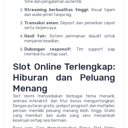
time dan pengalaman autentik.
Streaming berkualitas tinggi:
Visual tajam
dan audio jernih tanpa lag.
Transaksi aman:
Deposit dan penarikan cepat
serta terpercaya.
Hasil fair:
Sistem permainan diaudit untuk
menjamin keadilan.
Dukungan responsif:
Tim support siap
membantu setiap saat.
Slot Online Terlengkap:
Hiburan dan Peluang
Menang
Slot resmi menyediakan berbagai tema menarik,
animasi interaktif, dan fitur bonus menguntungkan.
Dengan putaran gratis, jackpot progresif, dan multiplier,
pemain memiliki peluang menang lebih tinggi. Grafis
yang memikat dan audio yang seru menambah
keseruan setiap sesi bermain.