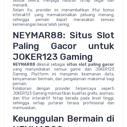
sesuai selera, menjaga hiburan tetap segar dan
menarik.
Selain itu, provider ini menambahkan fitur bonus
interaktif yang memaksimalkan peluang menang,
sehingga pemain dapat merasakan sensasi
kemenangan besar lebih sering.
NEYMAR88: Situs Slot
Paling Gacor untuk
JOKER123 Gaming
NEYMAR88
dikenal sebagai
situs slot paling gacor
yang menyediakan semua game dari JOKER123
Gaming. Platform ini menjamin keamanan data,
kenyamanan bermain, dan pengalaman maksimal bagi
pemain.
Kolaborasi dengan provider terpercaya seperti
JOKER123 Gaming memastikan kualitas grafis, animasi,
dan fitur interaktif tetap berada pada level tinggi,
sehingga setiap putaran terasa profesional dan
memuaskan.
Keunggulan Bermain di