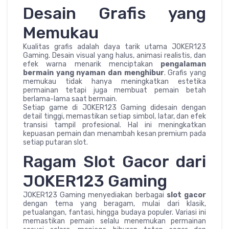
Desain Grafis yang
Memukau
Kualitas grafis adalah daya tarik utama JOKER123
Gaming. Desain visual yang halus, animasi realistis, dan
efek warna menarik menciptakan
pengalaman
bermain yang nyaman dan menghibur
. Grafis yang
memukau tidak hanya meningkatkan estetika
permainan tetapi juga membuat pemain betah
berlama-lama saat bermain.
Setiap game di JOKER123 Gaming didesain dengan
detail tinggi, memastikan setiap simbol, latar, dan efek
transisi tampil profesional. Hal ini meningkatkan
kepuasan pemain dan menambah kesan premium pada
setiap putaran slot.
Ragam Slot Gacor dari
JOKER123 Gaming
JOKER123 Gaming menyediakan berbagai
slot gacor
dengan tema yang beragam, mulai dari klasik,
petualangan, fantasi, hingga budaya populer. Variasi ini
memastikan pemain selalu menemukan permainan