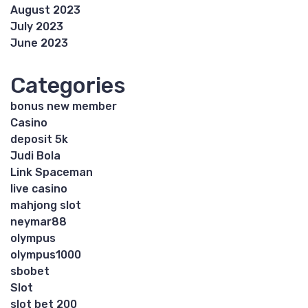
August 2023
July 2023
June 2023
Categories
bonus new member
Casino
deposit 5k
Judi Bola
Link Spaceman
live casino
mahjong slot
neymar88
olympus
olympus1000
sbobet
Slot
slot bet 200