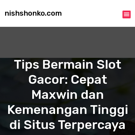
S
k
nishshonko.com
i
p
t
o
c
o
n
Tips Bermain Slot
t
e
Gacor: Cepat
n
t
Maxwin dan
Kemenangan Tinggi
di Situs Terpercaya