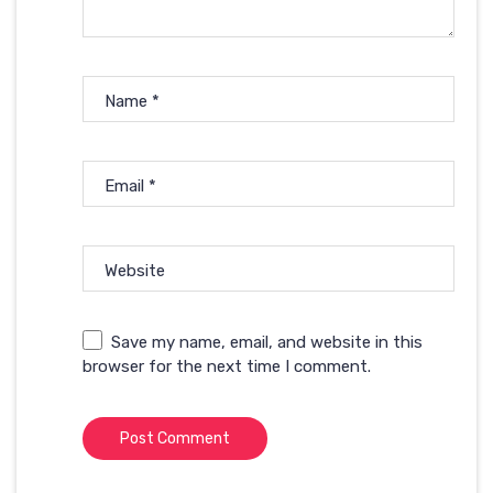
Name
*
Email
*
Website
Save my name, email, and website in this
browser for the next time I comment.