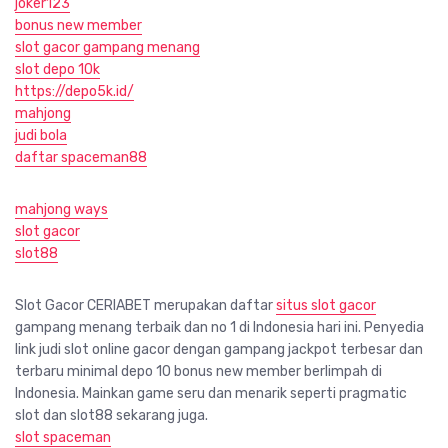
joker123
bonus new member
slot gacor gampang menang
slot depo 10k
https://depo5k.id/
mahjong
judi bola
daftar spaceman88
mahjong ways
slot gacor
slot88
Slot Gacor CERIABET merupakan daftar
situs slot gacor
gampang menang terbaik dan no 1 di Indonesia hari ini. Penyedia
link judi slot online gacor dengan gampang jackpot terbesar dan
terbaru minimal depo 10 bonus new member berlimpah di
Indonesia. Mainkan game seru dan menarik seperti pragmatic
slot dan slot88 sekarang juga.
slot spaceman