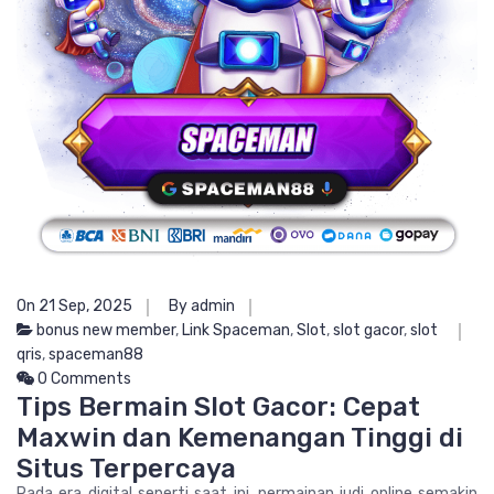
On 21 Sep, 2025
By admin
bonus new member
,
Link Spaceman
,
Slot
,
slot gacor
,
slot
qris
,
spaceman88
0 Comments
Tips Bermain Slot Gacor: Cepat
Maxwin dan Kemenangan Tinggi di
Situs Terpercaya
Pada era digital seperti saat ini, permainan judi online semakin