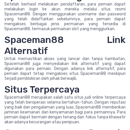
Setelah berhasil melakukan pendaftaran, para pemain dapat
melakukan login ke akun mereka melalui situs resmi
Spaceman88. Dengan menggunakan username dan password
yang telah didaftarkan sebelumnya, para pemain dapat
mengakses berbagai jenis permainan yang tersedia di
Spaceman88, termasuk permainan slot yang menggiurkan.
Spaceman88 Link
Alternatif
Untuk memastikan akses yang lancar dan tanpa hambatan,
Spaceman88 juga menyediakan link alternatif yang dapat
digunakan para pemain. Dengan adanya link alternatif, para
pemain dapat tetap mengakses situs Spaceman88 meskipun
terjadi pemblokiran oleh pihak berwajib.
Situs Terpercaya
Spaceman88 merupakan salah satu situs judi online terpercaya
yang telah beroperasi selama bertahun-tahun. Dengan reputasi
yang baik dan pengalaman yang luas, Spaceman88 memberikan
jaminan keamanan dan kenyamanan bagi para pemainnya. Para
pemain dapat bermain dengan tenang dan fokus tanpa khawatir
akan adanya kecurangan atau penipuan.