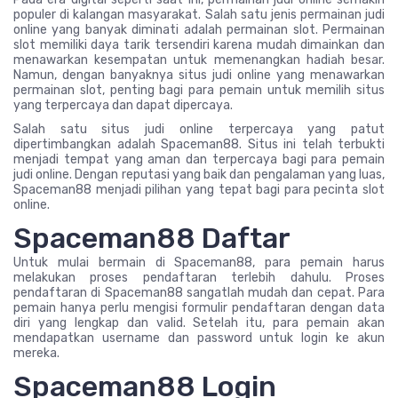
populer di kalangan masyarakat. Salah satu jenis permainan judi
online yang banyak diminati adalah permainan slot. Permainan
slot memiliki daya tarik tersendiri karena mudah dimainkan dan
menawarkan kesempatan untuk memenangkan hadiah besar.
Namun, dengan banyaknya situs judi online yang menawarkan
permainan slot, penting bagi para pemain untuk memilih situs
yang terpercaya dan dapat dipercaya.
Salah satu situs judi online terpercaya yang patut
dipertimbangkan adalah Spaceman88. Situs ini telah terbukti
menjadi tempat yang aman dan terpercaya bagi para pemain
judi online. Dengan reputasi yang baik dan pengalaman yang luas,
Spaceman88 menjadi pilihan yang tepat bagi para pecinta slot
online.
Spaceman88 Daftar
Untuk mulai bermain di Spaceman88, para pemain harus
melakukan proses pendaftaran terlebih dahulu. Proses
pendaftaran di Spaceman88 sangatlah mudah dan cepat. Para
pemain hanya perlu mengisi formulir pendaftaran dengan data
diri yang lengkap dan valid. Setelah itu, para pemain akan
mendapatkan username dan password untuk login ke akun
mereka.
Spaceman88 Login