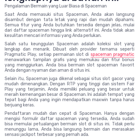
Pengalaman Bermain yang Luar Biasa di Spaceman
Saat Anda memasuki situs Spaceman, Anda akan langsung
disambut dengan tata letak yang rapi dan mudah dipahami.
Semua fitur yang Anda butuhkan tersedia dengan jelas, mulai
dari daftar spaceman hingga link alternatif ini. Anda tidak akan
kesulitan mencari informasi yang Anda perlukan.
Salah satu keunggulan Spaceman adalah koleksi slot yang
lengkap dan menarik. Dibuat oleh provider ternama seperti
Pragmatic Play, setiap permainan slot di
spaceman pragmatic
menawarkan tampilan grafis yang memukau dan fitur bonus
yang menggiurkan. Anda bisa bermain slot spaceman favorit
Anda dengan nyaman dan aman di situs ini.
Selain itu, Spaceman juga dikenal sebagai situs slot gacor yang
mudah dimenangkan. Dengan RTP yang tinggi dan sistem Fair
Play yang terjamin, Anda memiliki peluang yang besar untuk
meraih kemenangan besar di Spaceman. Ini adalah tempat yang
tepat bagi Anda yang ingin mendapatkan maxwin tanpa harus
berjuang keras.
Pendaftaran mudah dan cepat di Spaceman. Hanya dengan
mengisi formulir daftar spaceman yang tersedia, Anda sudah
bisa memulai petualangan bermain slot di situs ini. Tidak perlu
menunggu lama, Anda bisa langsung bermain dan merasakan
sensasi jackpot terbesar yang pernah ada.