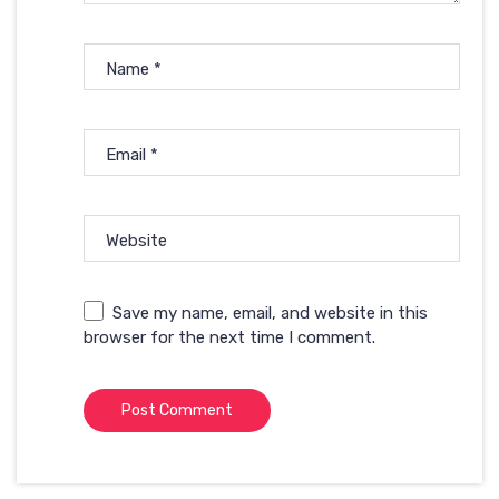
Name
*
Email
*
Website
Save my name, email, and website in this
browser for the next time I comment.