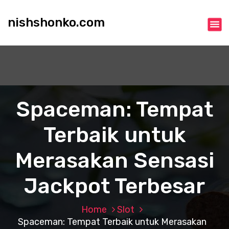
S
k
nishshonko.com
i
p
t
o
c
o
n
Spaceman: Tempat
t
e
Terbaik untuk
n
t
Merasakan Sensasi
Jackpot Terbesar
Home
Slot
Spaceman: Tempat Terbaik untuk Merasakan