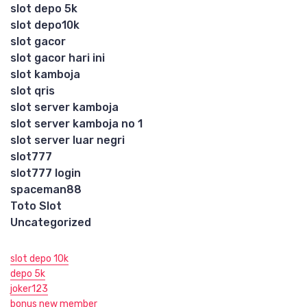
slot depo 5k
slot depo10k
slot gacor
slot gacor hari ini
slot kamboja
slot qris
slot server kamboja
slot server kamboja no 1
slot server luar negri
slot777
slot777 login
spaceman88
Toto Slot
Uncategorized
slot depo 10k
depo 5k
joker123
bonus new member