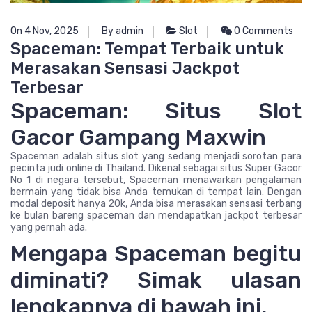
On 4 Nov, 2025
By admin
Slot
0 Comments
Spaceman: Tempat Terbaik untuk
Merasakan Sensasi Jackpot
Terbesar
Spaceman: Situs Slot
Gacor Gampang Maxwin
Spaceman adalah situs slot yang sedang menjadi sorotan para
pecinta judi online di Thailand. Dikenal sebagai situs Super Gacor
No 1 di negara tersebut, Spaceman menawarkan pengalaman
bermain yang tidak bisa Anda temukan di tempat lain. Dengan
modal deposit hanya 20k, Anda bisa merasakan sensasi terbang
ke bulan bareng spaceman dan mendapatkan jackpot terbesar
yang pernah ada.
Mengapa Spaceman begitu
diminati? Simak ulasan
lengkapnya di bawah ini.