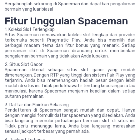
Bergabunglah sekarang di Spaceman dan dapatkan pengalaman
bermain yang luar biasa!
Fitur Unggulan Spaceman
1. Koleksi Slot Terlengkap
Situs Spaceman menawarkan koleksi slot lengkap dari provider
terkemuka seperti Pragmatic Play. Anda bisa memilih dari
berbagai macam tema dan fitur bonus yang menarik. Setiap
permainan slot di Spaceman dirancang untuk memberikan
pengalaman bermain yang tidak akan Anda lupakan.
2. Situs Slot Gacor
Spaceman dikenal sebagai situs slot gacor yang mudah
dimenangkan. Dengan RTP yang tinggi dan sistem Fair Play yang
terjamin, Anda bisa memenangkan hadiah besar dengan lebih
mudah di situs ini. Tidak perlu khawatir tentang kecurangan atau
manipulasi, karena Spaceman menjamin keadilan dalam setiap
putaran permainan.
3. Daftar dan Mainkan Sekarang
Pendaftaran di Spaceman sangat mudah dan cepat. Hanya
dengan mengisi formulir daftar spaceman yang disediakan, Anda
bisa langsung memulai petualangan bermain slot di situs ini.
Tidak perlu menunggu lama, Anda bisa langsung merasakan
sensasi jackpot terbesar yang pernah ada.
4. Jackpot Terbesar