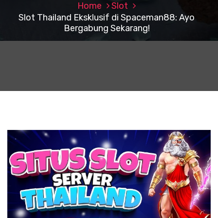
Home
Slot
Slot Thailand Eksklusif di Spaceman88: Ayo
Bergabung Sekarang!