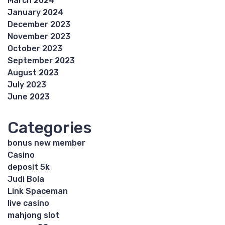
March 2024
January 2024
December 2023
November 2023
October 2023
September 2023
August 2023
July 2023
June 2023
Categories
bonus new member
Casino
deposit 5k
Judi Bola
Link Spaceman
live casino
mahjong slot