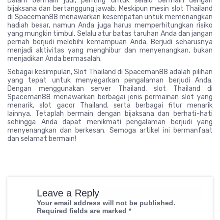
Dalam bermain judi, penting untuk selalu bermain dengan
bijaksana dan bertanggung jawab. Meskipun mesin slot Thailand
di Spaceman88 menawarkan kesempatan untuk memenangkan
hadiah besar, namun Anda juga harus memperhitungkan risiko
yang mungkin timbul. Selalu atur batas taruhan Anda dan jangan
pernah berjudi melebihi kemampuan Anda. Berjudi seharusnya
menjadi aktivitas yang menghibur dan menyenangkan, bukan
menjadikan Anda bermasalah.
Sebagai kesimpulan, Slot Thailand di Spaceman88 adalah pilihan
yang tepat untuk menyegarkan pengalaman berjudi Anda.
Dengan menggunakan server Thailand, slot Thailand di
Spaceman88 menawarkan berbagai jenis permainan slot yang
menarik, slot gacor Thailand, serta berbagai fitur menarik
lainnya. Tetaplah bermain dengan bijaksana dan berhati-hati
sehingga Anda dapat menikmati pengalaman berjudi yang
menyenangkan dan berkesan. Semoga artikel ini bermanfaat
dan selamat bermain!
Leave a Reply
Your email address will not be published.
Required fields are marked
*