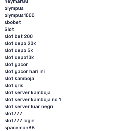
neymar88
olympus
olympus1000
sbobet
Slot
slot bet 200
slot depo 20k
slot depo 5k
slot depo10k
slot gacor
slot gacor hari ini
slot kamboja
slot qris
slot server kamboja
slot server kamboja no 1
slot server luar negri
slot777
slot777 login
spaceman88