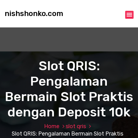
S
k
nishshonko.com
i
p
t
o
c
o
n
Slot QRIS:
t
e
Pengalaman
n
t
Bermain Slot Praktis
dengan Deposit 10k
Home
slot qris
Slot QRIS: Pengalaman Bermain Slot Praktis