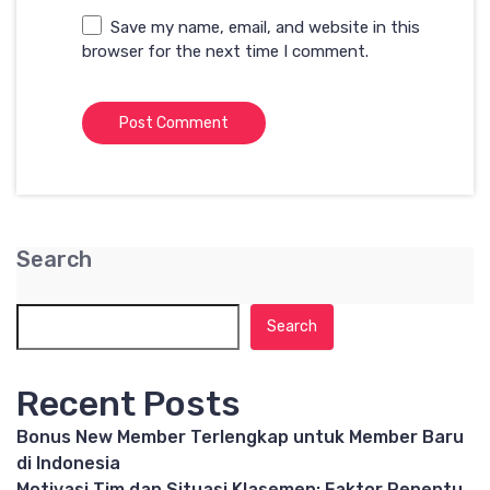
Save my name, email, and website in this
browser for the next time I comment.
Search
Search
Recent Posts
Bonus New Member Terlengkap untuk Member Baru
di Indonesia
Motivasi Tim dan Situasi Klasemen: Faktor Penentu