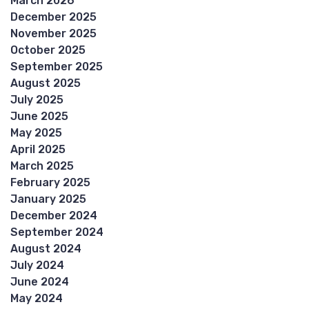
March 2026
December 2025
November 2025
October 2025
September 2025
August 2025
July 2025
June 2025
May 2025
April 2025
March 2025
February 2025
January 2025
December 2024
September 2024
August 2024
July 2024
June 2024
May 2024