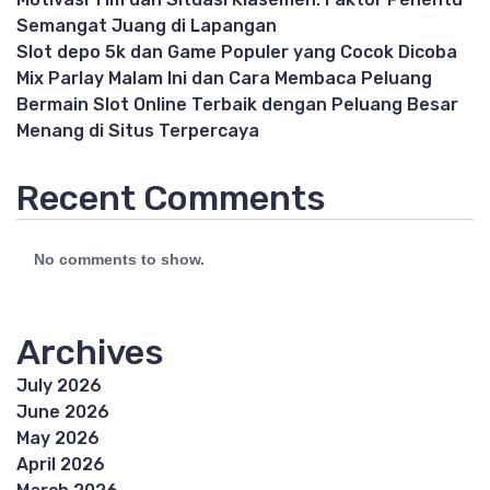
Semangat Juang di Lapangan
Slot depo 5k dan Game Populer yang Cocok Dicoba
Mix Parlay Malam Ini dan Cara Membaca Peluang
Bermain Slot Online Terbaik dengan Peluang Besar
Menang di Situs Terpercaya
Recent Comments
No comments to show.
Archives
July 2026
June 2026
May 2026
April 2026