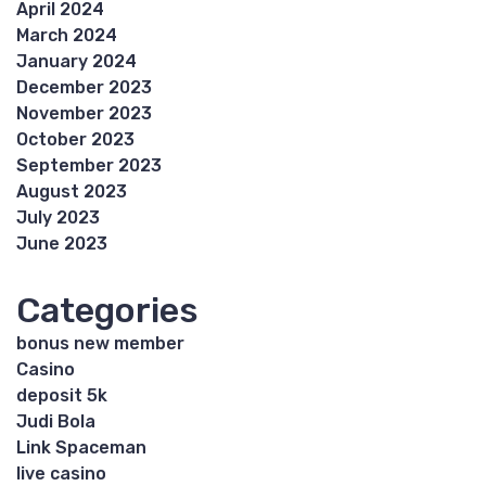
April 2024
March 2024
January 2024
December 2023
November 2023
October 2023
September 2023
August 2023
July 2023
June 2023
Categories
bonus new member
Casino
deposit 5k
Judi Bola
Link Spaceman
live casino