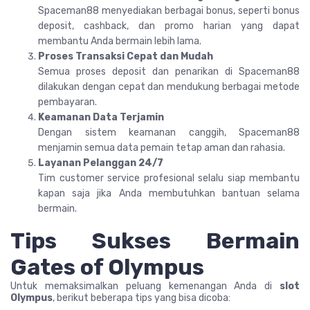
Spaceman88 menyediakan berbagai bonus, seperti bonus
deposit, cashback, dan promo harian yang dapat
membantu Anda bermain lebih lama.
Proses Transaksi Cepat dan Mudah
Semua proses deposit dan penarikan di Spaceman88
dilakukan dengan cepat dan mendukung berbagai metode
pembayaran.
Keamanan Data Terjamin
Dengan sistem keamanan canggih, Spaceman88
menjamin semua data pemain tetap aman dan rahasia.
Layanan Pelanggan 24/7
Tim customer service profesional selalu siap membantu
kapan saja jika Anda membutuhkan bantuan selama
bermain.
Tips Sukses Bermain
Gates of Olympus
Untuk memaksimalkan peluang kemenangan Anda di
slot
Olympus
, berikut beberapa tips yang bisa dicoba: