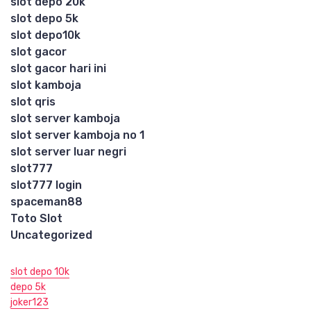
slot depo 20k
slot depo 5k
slot depo10k
slot gacor
slot gacor hari ini
slot kamboja
slot qris
slot server kamboja
slot server kamboja no 1
slot server luar negri
slot777
slot777 login
spaceman88
Toto Slot
Uncategorized
slot depo 10k
depo 5k
joker123