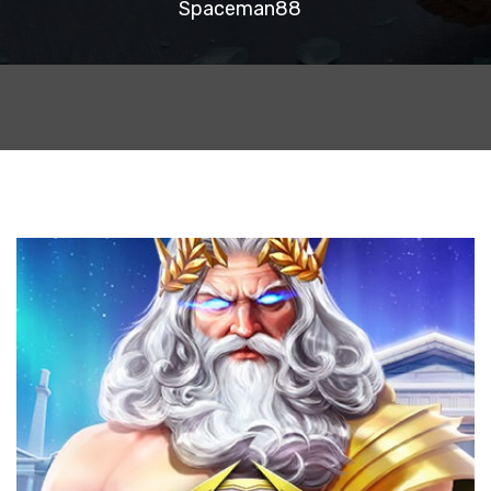
Spaceman88