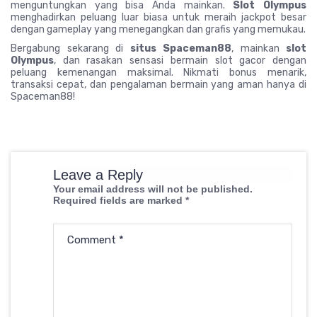
menguntungkan yang bisa Anda mainkan.
Slot Olympus
menghadirkan peluang luar biasa untuk meraih jackpot besar
dengan gameplay yang menegangkan dan grafis yang memukau.
Bergabung sekarang di
situs Spaceman88
, mainkan
slot
Olympus
, dan rasakan sensasi bermain slot gacor dengan
peluang kemenangan maksimal. Nikmati bonus menarik,
transaksi cepat, dan pengalaman bermain yang aman hanya di
Spaceman88!
Leave a Reply
Your email address will not be published.
Required fields are marked
*
Comment
*