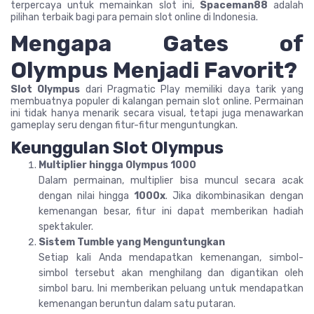
terpercaya untuk memainkan slot ini,
Spaceman88
adalah
pilihan terbaik bagi para pemain slot online di Indonesia.
Mengapa Gates of
Olympus Menjadi Favorit?
Slot Olympus
dari Pragmatic Play memiliki daya tarik yang
membuatnya populer di kalangan pemain slot online. Permainan
ini tidak hanya menarik secara visual, tetapi juga menawarkan
gameplay seru dengan fitur-fitur menguntungkan.
Keunggulan Slot Olympus
Multiplier hingga Olympus 1000
Dalam permainan, multiplier bisa muncul secara acak
dengan nilai hingga
1000x
. Jika dikombinasikan dengan
kemenangan besar, fitur ini dapat memberikan hadiah
spektakuler.
Sistem Tumble yang Menguntungkan
Setiap kali Anda mendapatkan kemenangan, simbol-
simbol tersebut akan menghilang dan digantikan oleh
simbol baru. Ini memberikan peluang untuk mendapatkan
kemenangan beruntun dalam satu putaran.