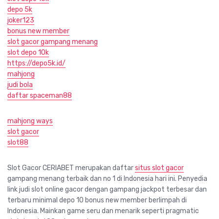
depo 5k
joker123
bonus new member
slot gacor gampang menang
slot depo 10k
https://depo5k.id/
mahjong
judi bola
daftar spaceman88
mahjong ways
slot gacor
slot88
Slot Gacor CERIABET merupakan daftar
situs slot gacor
gampang menang terbaik dan no 1 di Indonesia hari ini. Penyedia
link judi slot online gacor dengan gampang jackpot terbesar dan
terbaru minimal depo 10 bonus new member berlimpah di
Indonesia. Mainkan game seru dan menarik seperti pragmatic