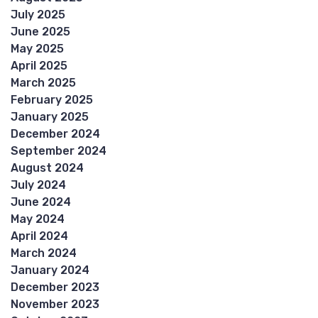
July 2025
June 2025
May 2025
April 2025
March 2025
February 2025
January 2025
December 2024
September 2024
August 2024
July 2024
June 2024
May 2024
April 2024
March 2024
January 2024
December 2023
November 2023