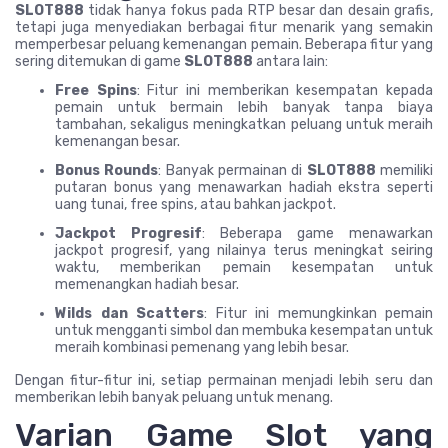
SLOT888
tidak hanya fokus pada RTP besar dan desain grafis,
tetapi juga menyediakan berbagai fitur menarik yang semakin
memperbesar peluang kemenangan pemain. Beberapa fitur yang
sering ditemukan di game
SLOT888
antara lain:
Free Spins
: Fitur ini memberikan kesempatan kepada
pemain untuk bermain lebih banyak tanpa biaya
tambahan, sekaligus meningkatkan peluang untuk meraih
kemenangan besar.
Bonus Rounds
: Banyak permainan di
SLOT888
memiliki
putaran bonus yang menawarkan hadiah ekstra seperti
uang tunai, free spins, atau bahkan jackpot.
Jackpot Progresif
: Beberapa game menawarkan
jackpot progresif, yang nilainya terus meningkat seiring
waktu, memberikan pemain kesempatan untuk
memenangkan hadiah besar.
Wilds dan Scatters
: Fitur ini memungkinkan pemain
untuk mengganti simbol dan membuka kesempatan untuk
meraih kombinasi pemenang yang lebih besar.
Dengan fitur-fitur ini, setiap permainan menjadi lebih seru dan
memberikan lebih banyak peluang untuk menang.
Varian Game Slot yang