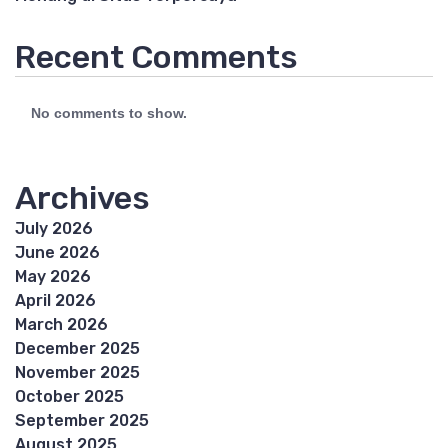
Recent Comments
No comments to show.
Archives
July 2026
June 2026
May 2026
April 2026
March 2026
December 2025
November 2025
October 2025
September 2025
August 2025