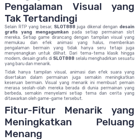
Pengalaman Visual yang
Tak Tertandingi
Selain RTP yang besar,
SLOT888
juga dikenal dengan
desain
grafis yang mengagumkan
pada setiap permainan slot
mereka. Setiap game dirancang dengan tampilan visual yang
memukau dan efek animasi yang halus, memberikan
pengalaman bermain yang tidak hanya seru tetapi juga
menyenangkan untuk dilihat. Dari tema-tema klasik hingga
modern, desain grafis di
SLOT888
selalu menghadirkan sesuatu
yang baru dan menarik.
Tidak hanya tampilan visual, animasi dan efek suara yang
disertakan dalam permainan juga semakin meningkatkan
keseruan bermain. Visual yang menarik ini membuat pemain
merasa seolah-olah mereka berada di dunia permainan yang
berbeda, semakin menyelami setiap tema dan cerita yang
ditawarkan oleh game-game tersebut.
Fitur-Fitur Menarik yang
Meningkatkan Peluang
Menang