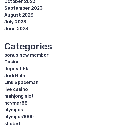
October 2023
September 2023
August 2023
July 2023
June 2023
Categories
bonus new member
Casino
deposit 5k
Judi Bola
Link Spaceman
live casino
mahjong slot
neymar88
olympus
olympus1000
sbobet