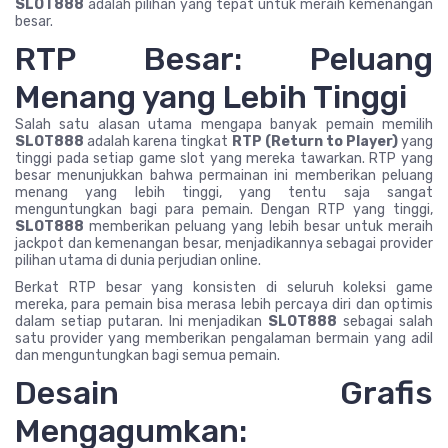
SLOT888
adalah pilihan yang tepat untuk meraih kemenangan
besar.
RTP Besar: Peluang
Menang yang Lebih Tinggi
Salah satu alasan utama mengapa banyak pemain memilih
SLOT888
adalah karena tingkat
RTP (Return to Player)
yang
tinggi pada setiap game slot yang mereka tawarkan. RTP yang
besar menunjukkan bahwa permainan ini memberikan peluang
menang yang lebih tinggi, yang tentu saja sangat
menguntungkan bagi para pemain. Dengan RTP yang tinggi,
SLOT888
memberikan peluang yang lebih besar untuk meraih
jackpot dan kemenangan besar, menjadikannya sebagai provider
pilihan utama di dunia perjudian online.
Berkat RTP besar yang konsisten di seluruh koleksi game
mereka, para pemain bisa merasa lebih percaya diri dan optimis
dalam setiap putaran. Ini menjadikan
SLOT888
sebagai salah
satu provider yang memberikan pengalaman bermain yang adil
dan menguntungkan bagi semua pemain.
Desain Grafis
Mengagumkan: