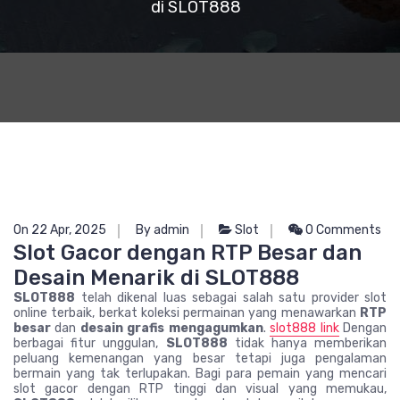
di SLOT888
On 22 Apr, 2025
By admin
Slot
0 Comments
Slot Gacor dengan RTP Besar dan
Desain Menarik di SLOT888
SLOT888
telah dikenal luas sebagai salah satu provider slot
online terbaik, berkat koleksi permainan yang menawarkan
RTP
besar
dan
desain grafis mengagumkan
.
slot888 link
Dengan
berbagai fitur unggulan,
SLOT888
tidak hanya memberikan
peluang kemenangan yang besar tetapi juga pengalaman
bermain yang tak terlupakan. Bagi para pemain yang mencari
slot gacor dengan RTP tinggi dan visual yang memukau,