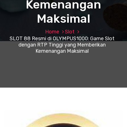
Kemenangan
Maksimal
Home
Slot
SLOT 88 Resmi di OLYMPUS1000: Game Slot
dengan RTP Tinggi yang Memberikan
Kemenangan Maksimal