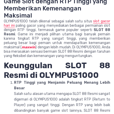
Game Slot dengan RTP Tinggi yang
Memberikan Kemenangan
Maksimal
OLYMPUS1000 telah dikenal sebagai salah satu situs
slot gacor
hari ini
paling gacor yang menyediakan berbagai permainan slot
dengan RTP tinggi, termasuk game populer seperti
SLOT 88
Resmi
. Game ini menjadi pilihan utama bagi banyak pemain
karena tingkat RTP yang sangat tinggi, yang memberikan
peluang besar bagi pemain untuk mendapatkan kemenangan
maksimal (
maxwin
) dengan lebih mudah. Di OLYMPUS1000, Anda
bisa merasakan sensasi bermain SLOT 88 Resmi dengan taruhan
yang fleksibel dan kemenangan yang menguntungkan.
Keunggulan SLOT 88
Resmi di OLYMPUS1000
RTP Tinggi yang Menjamin Peluang Menang Lebih
Besar
Salah satu alasan utama mengapa SLOT 88 Resmi sangat
digemari di OLYMPUS1000 adalah tingkat RTP (Return to
Player) yang sangat tinggi. Dengan RTP yang lebih baik
dibandingkan banyak game slot lainnya, SLOT 88 Resmi