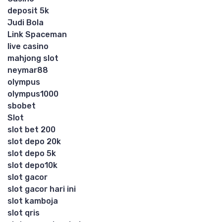
deposit 5k
Judi Bola
Link Spaceman
live casino
mahjong slot
neymar88
olympus
olympus1000
sbobet
Slot
slot bet 200
slot depo 20k
slot depo 5k
slot depo10k
slot gacor
slot gacor hari ini
slot kamboja
slot qris