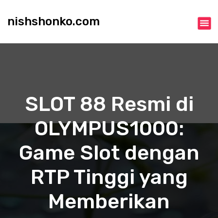
S
k
nishshonko.com
i
p
t
o
c
o
n
SLOT 88 Resmi di
t
e
OLYMPUS1000:
n
t
Game Slot dengan
RTP Tinggi yang
Memberikan