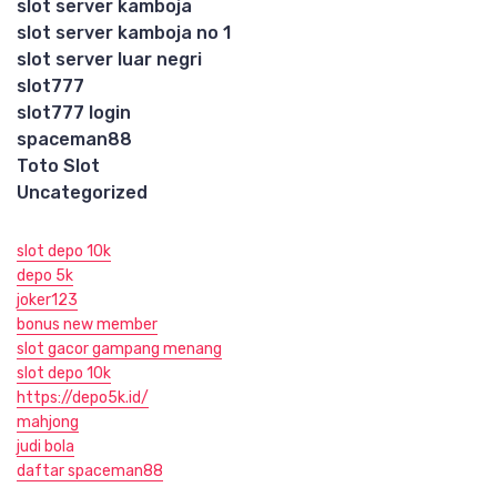
slot server kamboja
slot server kamboja no 1
slot server luar negri
slot777
slot777 login
spaceman88
Toto Slot
Uncategorized
slot depo 10k
depo 5k
joker123
bonus new member
slot gacor gampang menang
slot depo 10k
https://depo5k.id/
mahjong
judi bola
daftar spaceman88