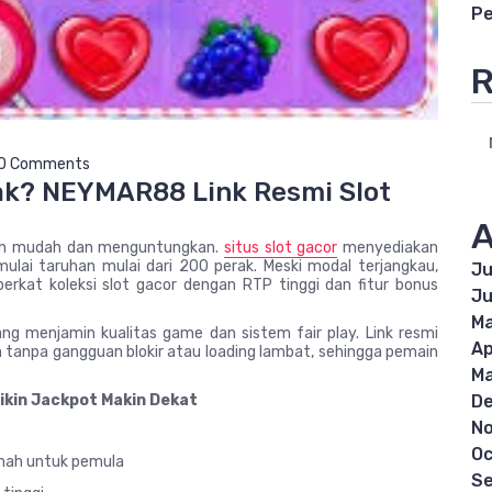
Pe
R
0 Comments
erak? NEYMAR88 Link Resmi Slot
A
akin mudah dan menguntungkan.
situs slot gacor
menyediakan
ulai taruhan mulai dari 200 perak. Meski modal terjangkau,
Ju
rkat koleksi slot gacor dengan RTP tinggi dan fitur bonus
Ju
Ma
ang menjamin kualitas game dan sistem fair play. Link resmi
Ap
tanpa gangguan blokir atau loading lambat, sehingga pemain
Ma
Bikin Jackpot Makin Dekat
D
N
Oc
amah untuk pemula
S