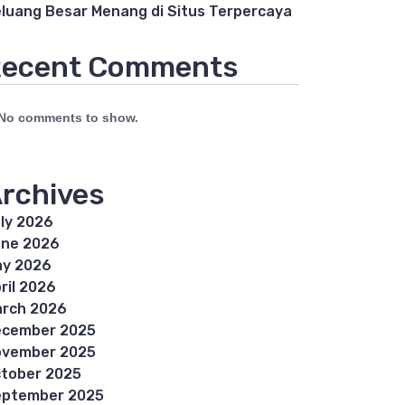
luang Besar Menang di Situs Terpercaya
ecent Comments
No comments to show.
rchives
ly 2026
ne 2026
y 2026
ril 2026
rch 2026
ecember 2025
ovember 2025
tober 2025
eptember 2025