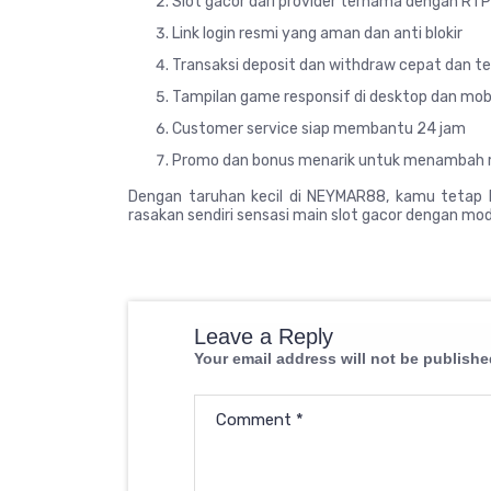
Slot gacor dari provider ternama dengan RTP
Link login resmi yang aman dan anti blokir
Transaksi deposit dan withdraw cepat dan t
Tampilan game responsif di desktop dan mob
Customer service siap membantu 24 jam
Promo dan bonus menarik untuk menambah 
Dengan taruhan kecil di NEYMAR88, kamu tetap b
rasakan sendiri sensasi main slot gacor dengan m
Leave a Reply
Your email address will not be publishe
Comment
*