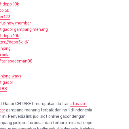
ot depo 10k
po 5k
ker123
nus new member
ot gacor gampang menang
ot depo 10k
tps://depo5k.id/
hjong
i bola
ftar spaceman88
hjong ways
ot gacor
ot88
ot Gacor CERIABET merupakan daftar
situs slot
cor
gampang menang terbaik dan no 1 di Indonesia
i ini. Penyedia link judi slot online gacor dengan
mpang jackpot terbesar dan terbaru minimal depo