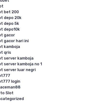
obet
ot
ot bet 200
ot depo 20k
ot depo 5k
ot depo10k
ot gacor
ot gacor hari ini
ot kamboja
ot qris
ot server kamboja
ot server kamboja no 1
ot server luar negri
ot777
ot777 login
paceman88
to Slot
categorized