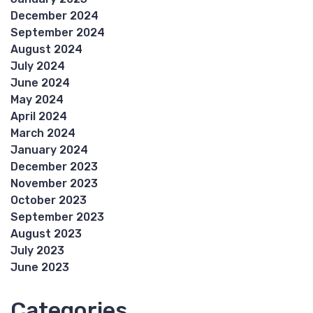
December 2024
September 2024
August 2024
July 2024
June 2024
May 2024
April 2024
March 2024
January 2024
December 2023
November 2023
October 2023
September 2023
August 2023
July 2023
June 2023
Categories