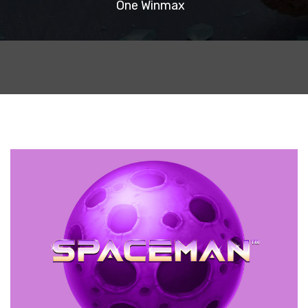
One Winmax