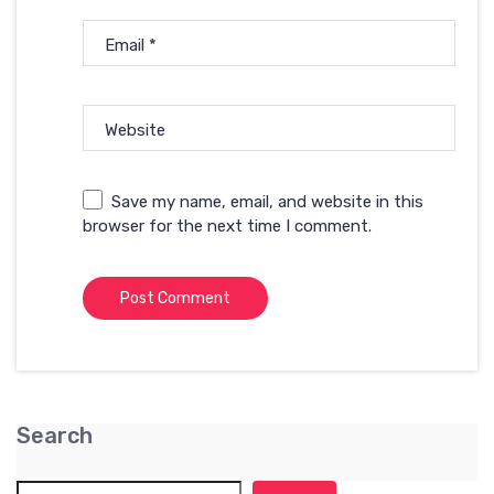
Email
*
Website
Save my name, email, and website in this
browser for the next time I comment.
Search