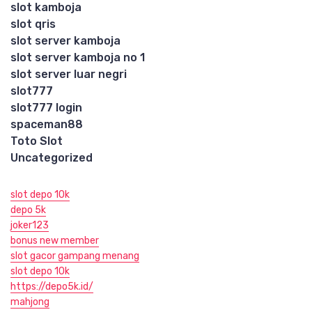
slot kamboja
slot qris
slot server kamboja
slot server kamboja no 1
slot server luar negri
slot777
slot777 login
spaceman88
Toto Slot
Uncategorized
slot depo 10k
depo 5k
joker123
bonus new member
slot gacor gampang menang
slot depo 10k
https://depo5k.id/
mahjong