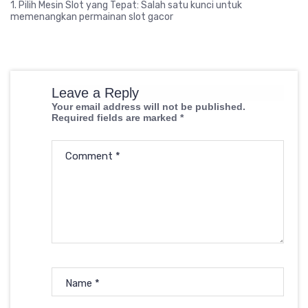
1. Pilih Mesin Slot yang Tepat: Salah satu kunci untuk
memenangkan permainan slot gacor
Leave a Reply
Your email address will not be published.
Required fields are marked
*
Comment
*
Name
*