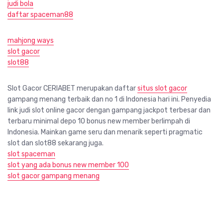
judi bola
daftar spaceman88
mahjong ways
slot gacor
slot88
Slot Gacor CERIABET merupakan daftar
situs slot gacor
gampang menang terbaik dan no 1 di Indonesia hari ini. Penyedia
link judi slot online gacor dengan gampang jackpot terbesar dan
terbaru minimal depo 10 bonus new member berlimpah di
Indonesia. Mainkan game seru dan menarik seperti pragmatic
slot dan slot88 sekarang juga.
slot spaceman
slot yang ada bonus new member 100
slot gacor gampang menang