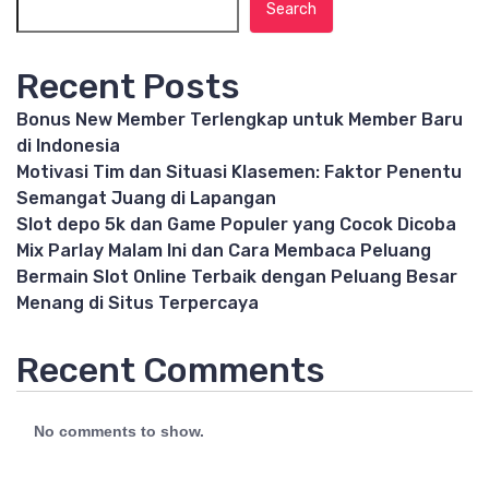
Search
Recent Posts
Bonus New Member Terlengkap untuk Member Baru
di Indonesia
Motivasi Tim dan Situasi Klasemen: Faktor Penentu
Semangat Juang di Lapangan
Slot depo 5k dan Game Populer yang Cocok Dicoba
Mix Parlay Malam Ini dan Cara Membaca Peluang
Bermain Slot Online Terbaik dengan Peluang Besar
Menang di Situs Terpercaya
Recent Comments
No comments to show.