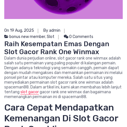
On 19 Aug, 2025
By admin
bonus new member
,
Slot
0 Comments
Raih Kesempatan Emas Dengan
Slot Gacor Rank One Winmax
Dalam dunia perjudian online, slot gacor rank one winmax adalah
salah satu permainan yang paling populer di kalangan pemain.
Dengan adanya teknologi yang semakin canggih, pemain dapat
dengan mudah mengakses dan memainkan permainan ini melalui
ponsel pintar atau komputer mereka. Salah satu situs yang
menyediakan permainan slot gacor rank one winmax adalah
spaceman88. Dalam artikel ini, kami akan membahas lebih lanjut
tentang
slot gacor
gacor rank one winmax dan bagaimana
memenangkan permainan ini di spaceman88.
Cara Cepat Mendapatkan
Kemenangan Di Slot Gacor