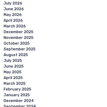
July 2026
June 2026
May 2026
April 2026
March 2026
December 2025
November 2025
October 2025
September 2025
August 2025
July 2025
June 2025
May 2025
April 2025
March 2025
February 2025
January 2025
December 2024
September 2024