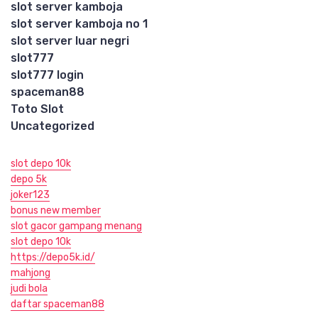
slot server kamboja
slot server kamboja no 1
slot server luar negri
slot777
slot777 login
spaceman88
Toto Slot
Uncategorized
slot depo 10k
depo 5k
joker123
bonus new member
slot gacor gampang menang
slot depo 10k
https://depo5k.id/
mahjong
judi bola
daftar spaceman88