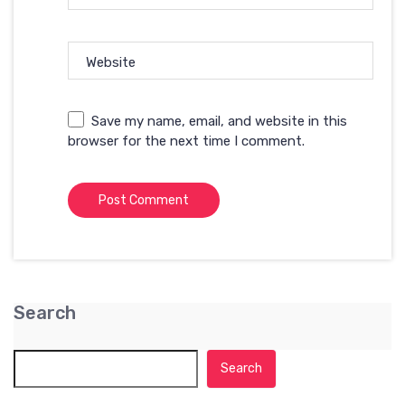
Website
Save my name, email, and website in this
browser for the next time I comment.
Search
Search