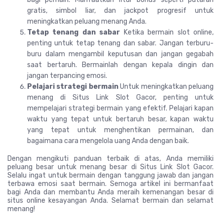
gratis, simbol liar, dan jackpot progresif untuk
meningkatkan peluang menang Anda.
Tetap tenang dan sabar
Ketika bermain slot online,
penting untuk tetap tenang dan sabar. Jangan terburu-
buru dalam mengambil keputusan dan jangan gegabah
saat bertaruh. Bermainlah dengan kepala dingin dan
jangan terpancing emosi.
Pelajari strategi bermain
Untuk meningkatkan peluang
menang di Situs Link Slot Gacor, penting untuk
mempelajari strategi bermain yang efektif. Pelajari kapan
waktu yang tepat untuk bertaruh besar, kapan waktu
yang tepat untuk menghentikan permainan, dan
bagaimana cara mengelola uang Anda dengan baik.
Dengan mengikuti panduan terbaik di atas, Anda memiliki
peluang besar untuk menang besar di Situs Link Slot Gacor.
Selalu ingat untuk bermain dengan tanggung jawab dan jangan
terbawa emosi saat bermain. Semoga artikel ini bermanfaat
bagi Anda dan membantu Anda meraih kemenangan besar di
situs online kesayangan Anda. Selamat bermain dan selamat
menang!