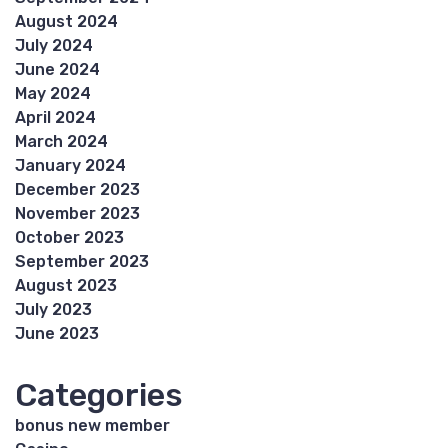
August 2024
July 2024
June 2024
May 2024
April 2024
March 2024
January 2024
December 2023
November 2023
October 2023
September 2023
August 2023
July 2023
June 2023
Categories
bonus new member