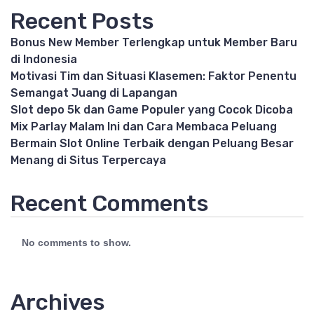
Recent Posts
Bonus New Member Terlengkap untuk Member Baru
di Indonesia
Motivasi Tim dan Situasi Klasemen: Faktor Penentu
Semangat Juang di Lapangan
Slot depo 5k dan Game Populer yang Cocok Dicoba
Mix Parlay Malam Ini dan Cara Membaca Peluang
Bermain Slot Online Terbaik dengan Peluang Besar
Menang di Situs Terpercaya
Recent Comments
No comments to show.
Archives