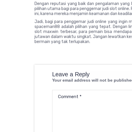
Dengan reputasi yang baik dan pengalaman yang l
pilihan utama bagi para penggemar judi slot onlin
ini, karena mereka menjamin keamanan dan keadila
Jadi, bagi para penggemar judi online yang ingin m
spaceman88 adalah pilihan yang tepat. Dengan l
slot maxwin terbesar, para pemain bisa mendap
jutawan dalam waktu singkat. Jangan lewatkan kes
bermain yang tak terlupakan.
Leave a Reply
Your email address will not be publishe
Comment
*