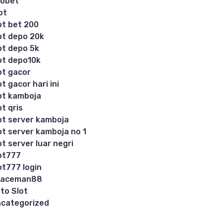
obet
ot
ot bet 200
ot depo 20k
ot depo 5k
ot depo10k
ot gacor
ot gacor hari ini
ot kamboja
ot qris
ot server kamboja
ot server kamboja no 1
ot server luar negri
ot777
ot777 login
paceman88
to Slot
categorized