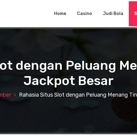
Home
Casino
Judi Bola
S
lot dengan Peluang M
Jackpot Besar
mber
Rahasia Situs Slot dengan Peluang Menang Ti