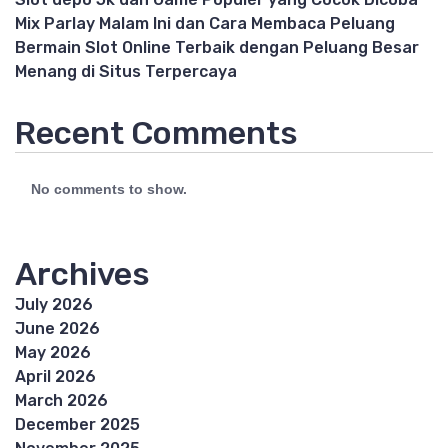
Mix Parlay Malam Ini dan Cara Membaca Peluang
Bermain Slot Online Terbaik dengan Peluang Besar
Menang di Situs Terpercaya
Recent Comments
No comments to show.
Archives
July 2026
June 2026
May 2026
April 2026
March 2026
December 2025