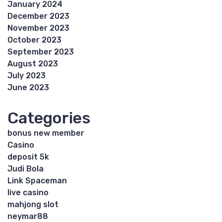
January 2024
December 2023
November 2023
October 2023
September 2023
August 2023
July 2023
June 2023
Categories
bonus new member
Casino
deposit 5k
Judi Bola
Link Spaceman
live casino
mahjong slot
neymar88