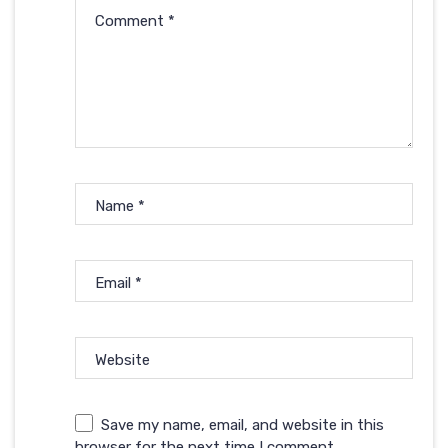
Comment
*
Name
*
Email
*
Website
Save my name, email, and website in this
browser for the next time I comment.