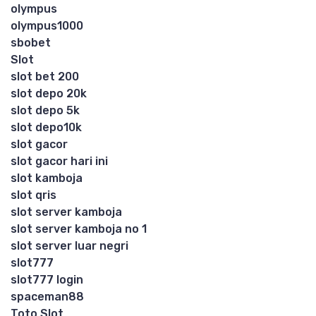
olympus
olympus1000
sbobet
Slot
slot bet 200
slot depo 20k
slot depo 5k
slot depo10k
slot gacor
slot gacor hari ini
slot kamboja
slot qris
slot server kamboja
slot server kamboja no 1
slot server luar negri
slot777
slot777 login
spaceman88
Toto Slot