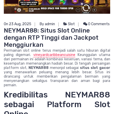
On 23 Aug, 2025
By admin
Slot
0 Comments
NEYMAR88: Situs Slot Online
dengan RTP Tinggi dan Jackpot
Menggiurkan
Permainan slot online terus menjadi salah satu hiburan digital
paling digemari.
vineyardcaribbeancuisine
Keunggulan utama
dari permainan ini adalah kombinasi keseruan, variasi tema, dan
kesempatan memenangkan hadiah besar. Di tengah persaingan
platform slot,
NEYMAR88
menonjol sebagai
situs slot gacor
yang menawarkan peluang menang lebih besar. Situs ini
dirancang untuk memberikan pengalaman bermain yang
menyenangkan sekaligus transparan dan aman bagi para
pemain.
Kredibilitas NEYMAR88
sebagai Platform Slot
Online