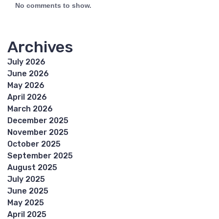
No comments to show.
Archives
July 2026
June 2026
May 2026
April 2026
March 2026
December 2025
November 2025
October 2025
September 2025
August 2025
July 2025
June 2025
May 2025
April 2025