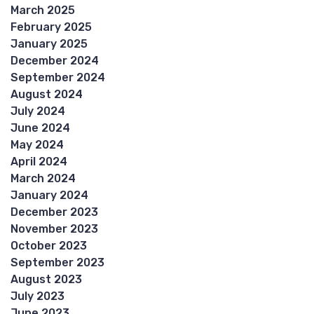
March 2025
February 2025
January 2025
December 2024
September 2024
August 2024
July 2024
June 2024
May 2024
April 2024
March 2024
January 2024
December 2023
November 2023
October 2023
September 2023
August 2023
July 2023
June 2023