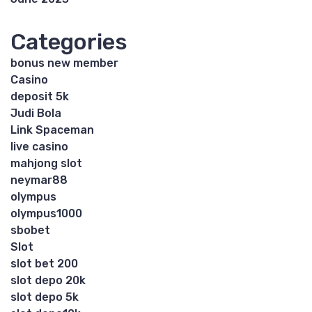
Categories
bonus new member
Casino
deposit 5k
Judi Bola
Link Spaceman
live casino
mahjong slot
neymar88
olympus
olympus1000
sbobet
Slot
slot bet 200
slot depo 20k
slot depo 5k