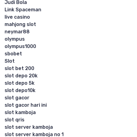
Judi Bola
Link Spaceman
live casino
mahjong slot
neymar88
olympus
olympus1000
sbobet
Slot
slot bet 200
slot depo 20k
slot depo 5k
slot depo10k
slot gacor
slot gacor hari ini
slot kamboja
slot qris
slot server kamboja
slot server kamboja no 1