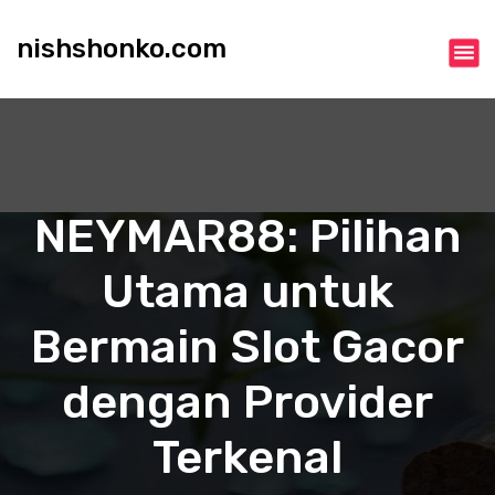
S
k
nishshonko.com
i
p
t
o
c
o
n
NEYMAR88: Pilihan
t
e
Utama untuk
n
t
Bermain Slot Gacor
dengan Provider
Terkenal