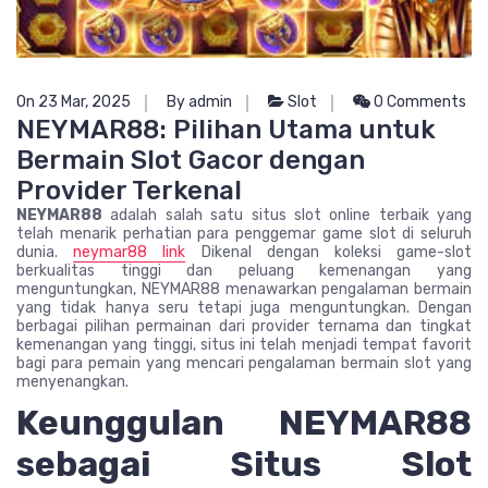
On 23 Mar, 2025
By admin
Slot
0 Comments
NEYMAR88: Pilihan Utama untuk
Bermain Slot Gacor dengan
Provider Terkenal
NEYMAR88
adalah salah satu situs slot online terbaik yang
telah menarik perhatian para penggemar game slot di seluruh
dunia.
neymar88 link
Dikenal dengan koleksi game-slot
berkualitas tinggi dan peluang kemenangan yang
menguntungkan, NEYMAR88 menawarkan pengalaman bermain
yang tidak hanya seru tetapi juga menguntungkan. Dengan
berbagai pilihan permainan dari provider ternama dan tingkat
kemenangan yang tinggi, situs ini telah menjadi tempat favorit
bagi para pemain yang mencari pengalaman bermain slot yang
menyenangkan.
Keunggulan NEYMAR88
sebagai Situs Slot