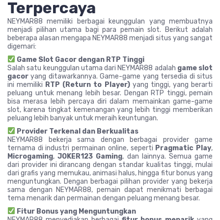
Terpercaya
NEYMAR88 memiliki berbagai keunggulan yang membuatnya
menjadi pilihan utama bagi para pemain slot. Berikut adalah
beberapa alasan mengapa NEYMAR88 menjadi situs yang sangat
digemari:
Game Slot Gacor dengan RTP Tinggi
Salah satu keunggulan utama dari NEYMAR88 adalah
game slot
gacor
yang ditawarkannya. Game-game yang tersedia di situs
ini memiliki
RTP (Return to Player)
yang tinggi, yang berarti
peluang untuk menang lebih besar. Dengan RTP tinggi, pemain
bisa merasa lebih percaya diri dalam memainkan game-game
slot, karena tingkat kemenangan yang lebih tinggi memberikan
peluang lebih banyak untuk meraih keuntungan.
Provider Terkenal dan Berkualitas
NEYMAR88 bekerja sama dengan berbagai provider game
ternama di industri permainan online, seperti
Pragmatic Play
,
Microgaming
,
JOKER123 Gaming
, dan lainnya. Semua game
dari provider ini dirancang dengan standar kualitas tinggi, mulai
dari grafis yang memukau, animasi halus, hingga fitur bonus yang
menguntungkan. Dengan berbagai pilihan provider yang bekerja
sama dengan NEYMAR88, pemain dapat menikmati berbagai
tema menarik dan permainan dengan peluang menang besar.
Fitur Bonus yang Menguntungkan
NEYMAR88 menyediakan berbagai
fitur bonus menarik
yang