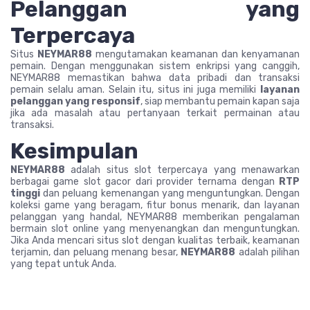
Pelanggan yang
Terpercaya
Situs
NEYMAR88
mengutamakan keamanan dan kenyamanan
pemain. Dengan menggunakan sistem enkripsi yang canggih,
NEYMAR88 memastikan bahwa data pribadi dan transaksi
pemain selalu aman. Selain itu, situs ini juga memiliki
layanan
pelanggan yang responsif
, siap membantu pemain kapan saja
jika ada masalah atau pertanyaan terkait permainan atau
transaksi.
Kesimpulan
NEYMAR88
adalah situs slot terpercaya yang menawarkan
berbagai game slot gacor dari provider ternama dengan
RTP
tinggi
dan peluang kemenangan yang menguntungkan. Dengan
koleksi game yang beragam, fitur bonus menarik, dan layanan
pelanggan yang handal, NEYMAR88 memberikan pengalaman
bermain slot online yang menyenangkan dan menguntungkan.
Jika Anda mencari situs slot dengan kualitas terbaik, keamanan
terjamin, dan peluang menang besar,
NEYMAR88
adalah pilihan
yang tepat untuk Anda.