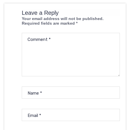
Leave a Reply
Your email address will not be published.
Required fields are marked
*
Comment
*
Name
*
Email
*