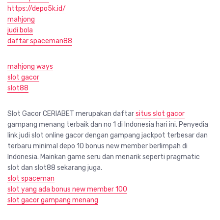
https://depo5k.id/
mahjong
judi bola
daftar spaceman88
mahjong ways
slot gacor
slot88
Slot Gacor CERIABET merupakan daftar
situs slot gacor
gampang menang terbaik dan no 1 di Indonesia hari ini. Penyedia
link judi slot online gacor dengan gampang jackpot terbesar dan
terbaru minimal depo 10 bonus new member berlimpah di
Indonesia. Mainkan game seru dan menarik seperti pragmatic
slot dan slot88 sekarang juga.
slot spaceman
slot yang ada bonus new member 100
slot gacor gampang menang