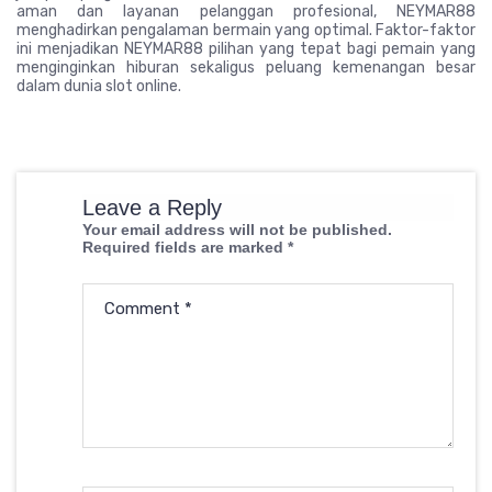
aman dan layanan pelanggan profesional, NEYMAR88
menghadirkan pengalaman bermain yang optimal. Faktor-faktor
ini menjadikan NEYMAR88 pilihan yang tepat bagi pemain yang
menginginkan hiburan sekaligus peluang kemenangan besar
dalam dunia slot online.
Leave a Reply
Your email address will not be published.
Required fields are marked
*
Comment
*