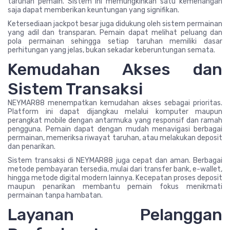
taruhan pemain. Sistem ini memungkinkan satu kemenangan
saja dapat memberikan keuntungan yang signifikan.
Ketersediaan jackpot besar juga didukung oleh sistem permainan
yang adil dan transparan. Pemain dapat melihat peluang dan
pola permainan sehingga setiap taruhan memiliki dasar
perhitungan yang jelas, bukan sekadar keberuntungan semata.
Kemudahan Akses dan
Sistem Transaksi
NEYMAR88 menempatkan kemudahan akses sebagai prioritas.
Platform ini dapat dijangkau melalui komputer maupun
perangkat mobile dengan antarmuka yang responsif dan ramah
pengguna. Pemain dapat dengan mudah menavigasi berbagai
permainan, memeriksa riwayat taruhan, atau melakukan deposit
dan penarikan.
Sistem transaksi di NEYMAR88 juga cepat dan aman. Berbagai
metode pembayaran tersedia, mulai dari transfer bank, e-wallet,
hingga metode digital modern lainnya. Kecepatan proses deposit
maupun penarikan membantu pemain fokus menikmati
permainan tanpa hambatan.
Layanan Pelanggan