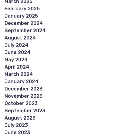
March 2025
February 2025
January 2025
December 2024
September 2024
August 2024
July 2024
June 2024
May 2024
April 2024
March 2024
January 2024
December 2023
November 2023
October 2023
September 2023
August 2023
July 2023
June 2023