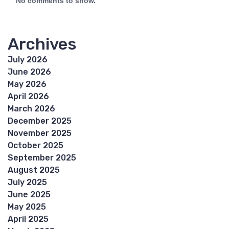
No comments to show.
Archives
July 2026
June 2026
May 2026
April 2026
March 2026
December 2025
November 2025
October 2025
September 2025
August 2025
July 2025
June 2025
May 2025
April 2025