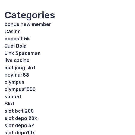
Categories
bonus new member
Casino
deposit 5k
Judi Bola
Link Spaceman
live casino
mahjong slot
neymar88
olympus
olympus1000
sbobet
Slot
slot bet 200
slot depo 20k
slot depo 5k
slot depo10k