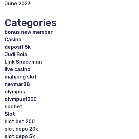
June 2023
Categories
bonus new member
Casino
deposit 5k
Judi Bola
Link Spaceman
live casino
mahjong slot
neymar88
olympus
olympus1000
sbobet
Slot
slot bet 200
slot depo 20k
slot depo 5k