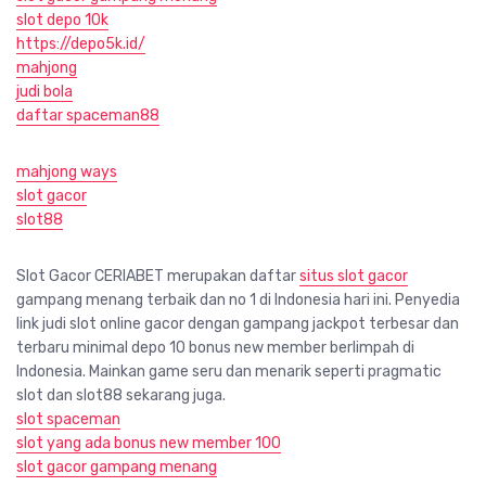
slot depo 10k
https://depo5k.id/
mahjong
judi bola
daftar spaceman88
mahjong ways
slot gacor
slot88
Slot Gacor CERIABET merupakan daftar
situs slot gacor
gampang menang terbaik dan no 1 di Indonesia hari ini. Penyedia
link judi slot online gacor dengan gampang jackpot terbesar dan
terbaru minimal depo 10 bonus new member berlimpah di
Indonesia. Mainkan game seru dan menarik seperti pragmatic
slot dan slot88 sekarang juga.
slot spaceman
slot yang ada bonus new member 100
slot gacor gampang menang