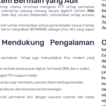
tem Bermain yang Adil
Oc
insip utama. Informasi mengenai RTP setiap permainan
S
at memantau peluang menang secara objektif. Sistem
RNG
telah diuji secara independen, memastikan setiap putaran
Au
Ju
i sistem untuk memastikan semua game berjalan sesuai standar
Ju
n. Hal ini menjadikan NEYMAR88 sebagai situs slot yang dapat
 Mendukung Pengalaman
C
b
Ca
permainan, tetapi juga menyediakan fitur modern yang
de
Ju
ai metode pembayaran digital, termasuk QRIS dan e-wallet.
Li
gkat PC maupun mobile.
li
al dan siap membantu pemain dalam berbagai kendala.
ma
n
ai hiburan dan kesempatan kemenangan.
ol
ikmati permainan slot dengan suasana nyaman dan tanpa
ol