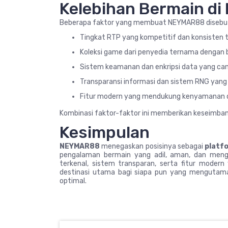
Kelebihan Bermain d
Beberapa faktor yang membuat NEYMAR88 disebut se
Tingkat RTP yang kompetitif dan konsisten t
Koleksi game dari penyedia ternama denga
Sistem keamanan dan enkripsi data yang can
Transparansi informasi dan sistem RNG yang a
Fitur modern yang mendukung kenyamanan 
Kombinasi faktor-faktor ini memberikan keseimba
Kesimpulan
NEYMAR88
menegaskan posisinya sebagai
platfo
pengalaman bermain yang adil, aman, dan mengu
terkenal, sistem transparan, serta fitur mod
destinasi utama bagi siapa pun yang mengutamak
optimal.