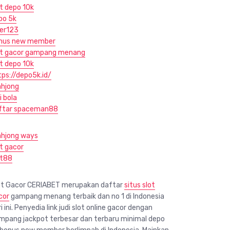
ot depo 10k
po 5k
ker123
nus new member
ot gacor gampang menang
ot depo 10k
tps://depo5k.id/
hjong
i bola
ftar spaceman88
hjong ways
ot gacor
ot88
ot Gacor CERIABET merupakan daftar
situs slot
cor
gampang menang terbaik dan no 1 di Indonesia
i ini. Penyedia link judi slot online gacor dengan
mpang jackpot terbesar dan terbaru minimal depo