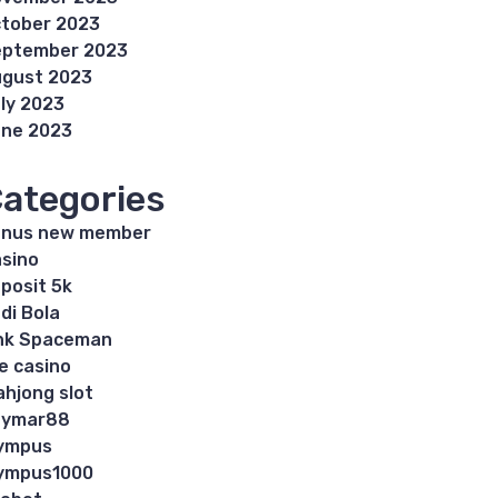
tober 2023
eptember 2023
gust 2023
ly 2023
ne 2023
ategories
onus new member
sino
posit 5k
di Bola
nk Spaceman
ve casino
hjong slot
eymar88
ympus
ympus1000