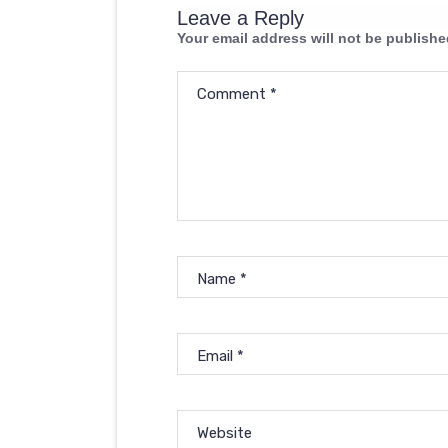
Leave a Reply
Your email address will not be publishe
Comment
*
Name
*
Email
*
Website