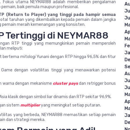
ih. Fokus utama NEYMAR88 adalah memberikan pengalaman
Au
 pemain, baik pemula maupun profesional.
Ju
TP (Return to Player) yang tinggi pada hampir semua
Ju
 total taruhan yang dikembalikan kepada pemain dalam jangka
ng pemain meraih kemenangan yang konsisten.
Ma
Ap
P Tertinggi di NEYMAR88
Ma
engan RTP tinggi yang memungkinkan pemain memperoleh
Fe
an meliputi:
Ja
t bertema mitologi Yunani dengan RTP hingga 96,5% dan fitur
D
S
Game dengan volatilitas tinggi yang menawarkan potensi
Au
Ju
uh warna dengan mekanisme
cluster pays
dan retrigger bonus
Ju
Ma
sia klasik dengan simbol liar dinamis dan RTP sekitar 96,9%.
Ap
ngan sistem
multiplier
yang meningkat setiap putaran.
Ma
latilitas yang berbeda, NEYMAR88 memastikan setiap pemain
Ja
n dan strategi mereka.
D
N