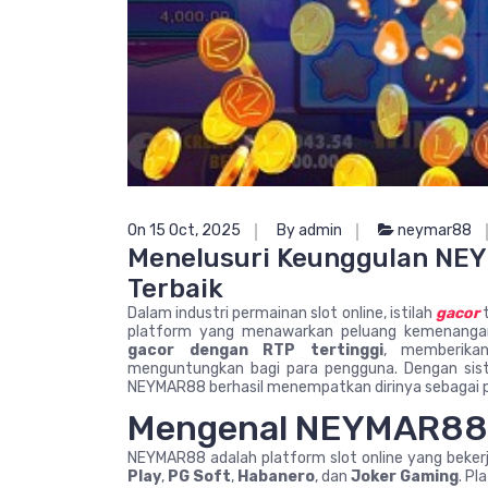
On 15 Oct, 2025
By admin
neymar88
Menelusuri Keunggulan NEY
Terbaik
Dalam industri permainan slot online, istilah
gacor
t
platform yang menawarkan peluang kemenangan
gacor dengan RTP tertinggi
, memberika
menguntungkan bagi para pengguna. Dengan siste
NEYMAR88 berhasil menempatkan dirinya sebagai pi
Mengenal NEYMAR88
NEYMAR88 adalah platform slot online yang beke
Play
,
PG Soft
,
Habanero
, dan
Joker Gaming
. P