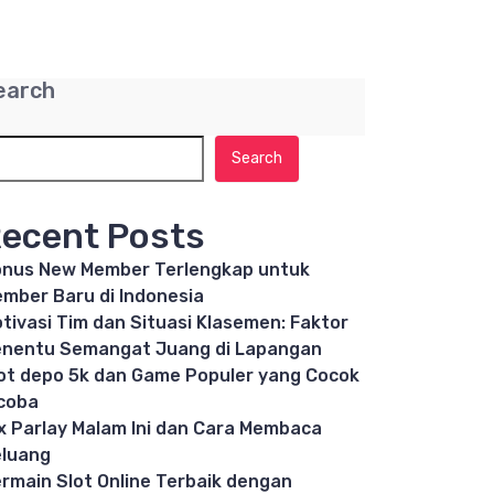
earch
Search
ecent Posts
nus New Member Terlengkap untuk
mber Baru di Indonesia
tivasi Tim dan Situasi Klasemen: Faktor
nentu Semangat Juang di Lapangan
ot depo 5k dan Game Populer yang Cocok
coba
x Parlay Malam Ini dan Cara Membaca
luang
rmain Slot Online Terbaik dengan