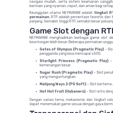
navigasi mudah, serta sistem keamanan cangg
bermain yang nyaman, cepat, dan aman bagi setiap
Keunggulan utama NEYMAR88 adalah
tingkat R
permainan
. RTP adalah persentase teoretis dari
panjang. Semakin tinggi RTP, semakin besar pelua
Game Slot dengan RT
NEYMAR88 menghadirkan berbagai game slot d
keuntungan lebih besar. Beberapa permainan unggul
Gates of Olympus (Pragmatic Play)
– Slo
pengganda yang bisa mencapai x500.
Starlight Princess (Pragmatic Play)
– 
kemenangan besar.
Sugar Rush (Pragmatic Play)
– Slot pen
yang menguntungkan.
Mahjong Ways 2 (PG Soft)
– Slot bertema A
Hot Hot Fruit (Habanero)
– Slot retro de
Dengan variasi tema, mekanisme, dan tingkat vo
dapat menemukan game sesuai dengan gaya bermai