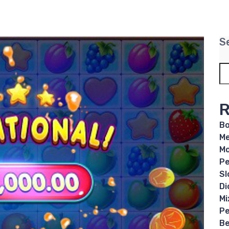
S
R
Bo
Me
Mo
Pe
Sl
Di
Mi
Pe
Be