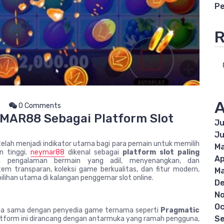
Pe
R
A
0 Comments
MAR88 Sebagai Platform Slot
Ju
Ju
elah menjadi indikator utama bagi para pemain untuk memilih
Ma
 tinggi.
neymar88
dikenal sebagai
platform slot paling
Ap
n pengalaman bermain yang adil, menyenangkan, dan
m transparan, koleksi game berkualitas, dan fitur modern,
Ma
lihan utama di kalangan penggemar slot online.
D
N
Oc
rja sama dengan penyedia game ternama seperti
Pragmatic
S
latform ini dirancang dengan antarmuka yang ramah pengguna,