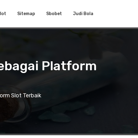
lot
Sitemap
Sbobet
Judi Bola
bagai Platform
rm Slot Terbaik