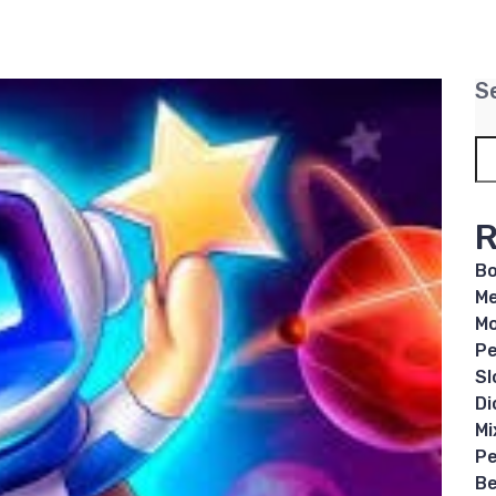
S
R
Bo
Me
Mo
Pe
Sl
Di
Mi
Pe
Be