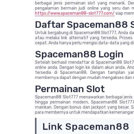
berbagai jenis permainan slot yang menarik.
pengalaman bermain judi online yang seru dan m
https://www.spaceman88-slot777.com/
siap mem
Daftar Spaceman88 S
Untuk bergabung di Spaceman88 Slot777, Anda da
atau melalui link alternatif yang tersedia. Pro
cepat. Anda hanya perlu mengisi data-data yang di
Spaceman88 Login
Setelah berhasil mendaftar di Spaceman88 Slot77
online anda. Dengan login ke dalam akun anda, An
tersedia di Spaceman88. Dengan tampilan ya
membernya dapat dengan mudah mengakses dan me
Permainan Slot
Spaceman88 Slot777 menawarkan berbagai jenis pe
hingga permainan modern, Spaceman88 Slot777 
mainkan. Dengan bonus dan jackpot yang besar,
para membernya untuk mendapatkan kemenangan 
Link Spaceman88