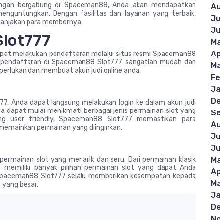
 Dengan bergabung di Spaceman88, Anda akan mendapatkan
Au
enguntungkan. Dengan fasilitas dan layanan yang terbaik,
Ju
anjakan para membernya.
Ju
lot777
Ma
Ap
pat melakukan pendaftaran melalui situs resmi Spaceman88
ses pendaftaran di Spaceman88 Slot777 sangatlah mudah dan
Ma
perlukan dan membuat akun judi online anda.
Fe
Ja
D
7, Anda dapat langsung melakukan login ke dalam akun judi
da dapat mulai menikmati berbagai jenis permainan slot yang
S
ng user friendly, Spaceman88 Slot777 memastikan para
Au
mainkan permainan yang diinginkan.
Ju
Ju
rmainan slot yang menarik dan seru. Dari permainan klasik
Ma
memiliki banyak pilihan permainan slot yang dapat Anda
Ap
 Spaceman88 Slot777 selalu memberikan kesempatan kepada
Ma
yang besar.
Ja
D
N