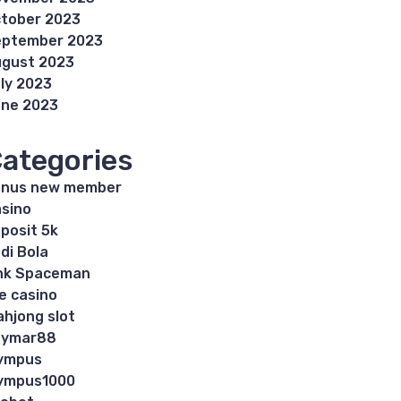
tober 2023
eptember 2023
gust 2023
ly 2023
ne 2023
ategories
onus new member
sino
posit 5k
di Bola
nk Spaceman
ve casino
hjong slot
eymar88
ympus
ympus1000