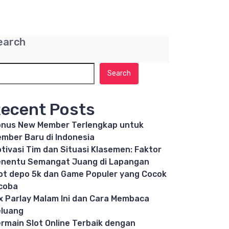
earch
Search
ecent Posts
nus New Member Terlengkap untuk
mber Baru di Indonesia
tivasi Tim dan Situasi Klasemen: Faktor
nentu Semangat Juang di Lapangan
ot depo 5k dan Game Populer yang Cocok
coba
x Parlay Malam Ini dan Cara Membaca
luang
rmain Slot Online Terbaik dengan