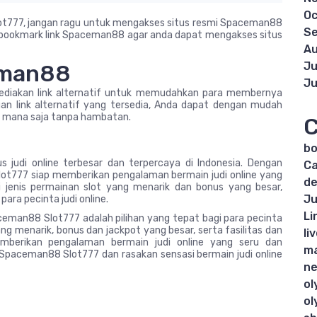
Oc
ot777, jangan ragu untuk mengakses situs resmi Spaceman88
S
 bookmark link Spaceman88 agar anda dapat mengakses situs
Au
Ju
ceman88
Ju
yediakan link alternatif untuk memudahkan para membernya
gan link alternatif yang tersedia, Anda dapat dengan mudah
 mana saja tanpa hambatan.
C
b
judi online terbesar dan terpercaya di Indonesia. Dengan
Ca
lot777 siap memberikan pengalaman bermain judi online yang
de
 jenis permainan slot yang menarik dan bonus yang besar,
Ju
ara pecinta judi online.
Li
eman88 Slot777 adalah pilihan yang tepat bagi para pecinta
ang menarik, bonus dan jackpot yang besar, serta fasilitas dan
li
mberikan pengalaman bermain judi online yang seru dan
ma
paceman88 Slot777 dan rasakan sensasi bermain judi online
n
ol
ol