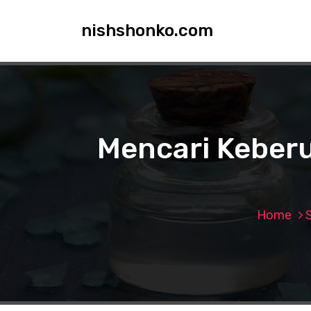
S
k
nishshonko.com
i
p
t
o
c
o
n
Mencari Keberu
t
e
n
t
Home