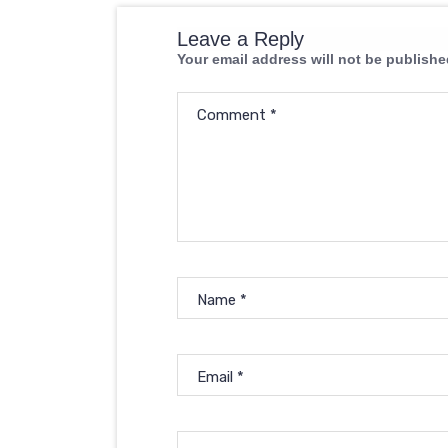
Leave a Reply
Your email address will not be publishe
Comment
*
Name
*
Email
*