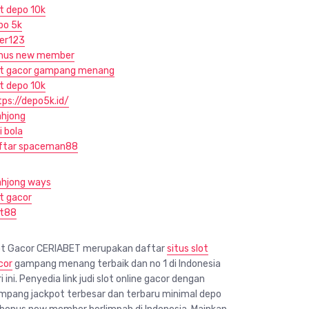
ot depo 10k
po 5k
ker123
nus new member
ot gacor gampang menang
ot depo 10k
tps://depo5k.id/
hjong
i bola
ftar spaceman88
hjong ways
ot gacor
ot88
ot Gacor CERIABET merupakan daftar
situs slot
cor
gampang menang terbaik dan no 1 di Indonesia
i ini. Penyedia link judi slot online gacor dengan
mpang jackpot terbesar dan terbaru minimal depo