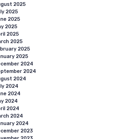
gust 2025
ly 2025
ne 2025
y 2025
ril 2025
rch 2025
bruary 2025
nuary 2025
ecember 2024
eptember 2024
gust 2024
ly 2024
ne 2024
y 2024
ril 2024
rch 2024
nuary 2024
ecember 2023
ovember 2023