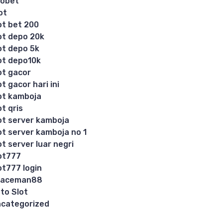
obet
ot
ot bet 200
ot depo 20k
ot depo 5k
ot depo10k
ot gacor
ot gacor hari ini
ot kamboja
ot qris
ot server kamboja
ot server kamboja no 1
ot server luar negri
ot777
ot777 login
paceman88
to Slot
categorized