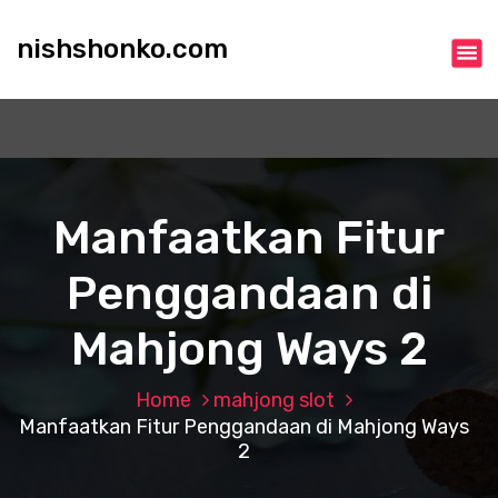
S
k
nishshonko.com
i
p
t
o
c
o
n
Manfaatkan Fitur
t
e
Penggandaan di
n
t
Mahjong Ways 2
Home
mahjong slot
Manfaatkan Fitur Penggandaan di Mahjong Ways
2