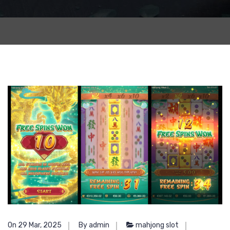
On 29 Mar, 2025
By admin
mahjong slot