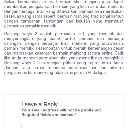
Selain kemudahan akses, bermain slot mahjong juga dapat
memberikan pengalaman bermain yang lebih seru dan menarik.
Dengan berbagai fitur yang ditawarkan, pemain bisa merasakan
keseruan yang sama seperti bermain mahjong tradisional namun
dengan tambahan tantangan dan kejutan yang membuat
permainan semakin menarik.
Mahjong Ways 2 adalah permainan slot yang menarik dan
menyenangkan yang cocok untuk pemain dari berbagai
kalangan. Dengan berbagai fitur menarik yang ditawarkan,
pemain memiliki kesempatan untuk meraih kemenangan besar
dan merasakan keseruan bermain mahjong secara online. Jadi,
jika Anda mencari permainan slot yang menarik dan menghibur,
Mahjong Ways 2 bisa menjadi pilihan yang tepat untuk Anda.
Jangan ragu untuk mencoba permainan ini dan nikmati
pengalaman bermain yang tidak akan pernah Anda lupa.
Leave a Reply
Your email address will not be published.
Required fields are marked
*