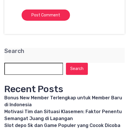
Search
Search
Recent Posts
Bonus New Member Terlengkap untuk Member Baru
di Indonesia
Motivasi Tim dan Situasi Klasemen: Faktor Penentu
Semangat Juang di Lapangan
Slot depo 5k dan Game Populer yang Cocok Dicoba