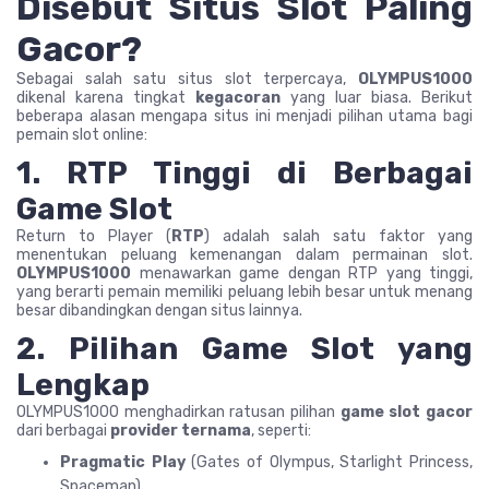
Disebut Situs Slot Paling
Gacor?
Sebagai salah satu situs slot terpercaya,
OLYMPUS1000
dikenal karena tingkat
kegacoran
yang luar biasa. Berikut
beberapa alasan mengapa situs ini menjadi pilihan utama bagi
pemain slot online:
1. RTP Tinggi di Berbagai
Game Slot
Return to Player (
RTP
) adalah salah satu faktor yang
menentukan peluang kemenangan dalam permainan slot.
OLYMPUS1000
menawarkan game dengan RTP yang tinggi,
yang berarti pemain memiliki peluang lebih besar untuk menang
besar dibandingkan dengan situs lainnya.
2. Pilihan Game Slot yang
Lengkap
OLYMPUS1000 menghadirkan ratusan pilihan
game slot gacor
dari berbagai
provider ternama
, seperti:
Pragmatic Play
(Gates of Olympus, Starlight Princess,
Spaceman)