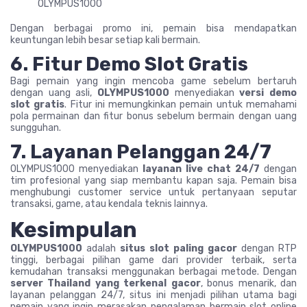
OLYMPUS1000
Dengan berbagai promo ini, pemain bisa mendapatkan
keuntungan lebih besar setiap kali bermain.
6. Fitur Demo Slot Gratis
Bagi pemain yang ingin mencoba game sebelum bertaruh
dengan uang asli,
OLYMPUS1000
menyediakan
versi demo
slot gratis
. Fitur ini memungkinkan pemain untuk memahami
pola permainan dan fitur bonus sebelum bermain dengan uang
sungguhan.
7. Layanan Pelanggan 24/7
OLYMPUS1000 menyediakan
layanan live chat 24/7
dengan
tim profesional yang siap membantu kapan saja. Pemain bisa
menghubungi customer service untuk pertanyaan seputar
transaksi, game, atau kendala teknis lainnya.
Kesimpulan
OLYMPUS1000
adalah
situs slot paling gacor
dengan RTP
tinggi, berbagai pilihan game dari provider terbaik, serta
kemudahan transaksi menggunakan berbagai metode. Dengan
server Thailand yang terkenal gacor
, bonus menarik, dan
layanan pelanggan 24/7, situs ini menjadi pilihan utama bagi
pemain yang ingin merasakan pengalaman bermain slot online