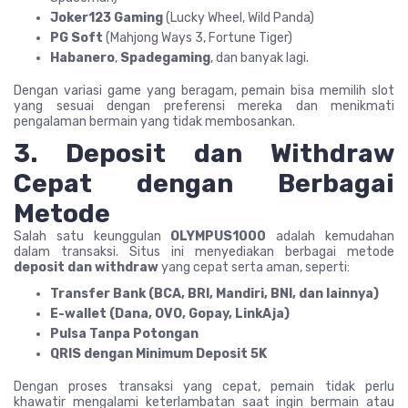
Joker123 Gaming
(Lucky Wheel, Wild Panda)
PG Soft
(Mahjong Ways 3, Fortune Tiger)
Habanero
,
Spadegaming
, dan banyak lagi.
Dengan variasi game yang beragam, pemain bisa memilih slot
yang sesuai dengan preferensi mereka dan menikmati
pengalaman bermain yang tidak membosankan.
3. Deposit dan Withdraw
Cepat dengan Berbagai
Metode
Salah satu keunggulan
OLYMPUS1000
adalah kemudahan
dalam transaksi. Situs ini menyediakan berbagai metode
deposit dan withdraw
yang cepat serta aman, seperti:
Transfer Bank (BCA, BRI, Mandiri, BNI, dan lainnya)
E-wallet (Dana, OVO, Gopay, LinkAja)
Pulsa Tanpa Potongan
QRIS dengan Minimum Deposit 5K
Dengan proses transaksi yang cepat, pemain tidak perlu
khawatir mengalami keterlambatan saat ingin bermain atau