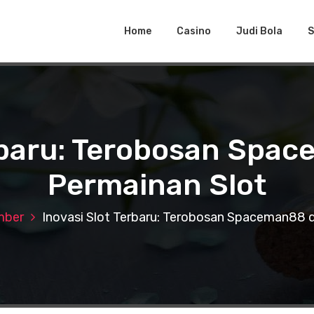
Home
Casino
Judi Bola
S
erbaru: Terobosan Spac
Permainan Slot
mber
Inovasi Slot Terbaru: Terobosan Spaceman88 d