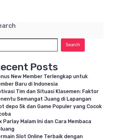
earch
Search
ecent Posts
nus New Member Terlengkap untuk
mber Baru di Indonesia
tivasi Tim dan Situasi Klasemen: Faktor
nentu Semangat Juang di Lapangan
ot depo 5k dan Game Populer yang Cocok
coba
x Parlay Malam Ini dan Cara Membaca
luang
rmain Slot Online Terbaik dengan