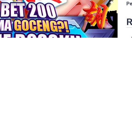
Pe
R
A
Ju
Ju
Ma
Ap
Ma
D
N
ember
0 Comments
Oc
bosan Spaceman88 di Dunia
S