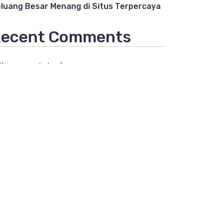
luang Besar Menang di Situs Terpercaya
ecent Comments
No comments to show.
rchives
ly 2026
ne 2026
y 2026
ril 2026
rch 2026
ecember 2025
ovember 2025
tober 2025
eptember 2025