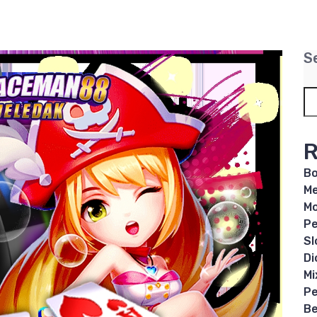
S
R
Bo
Me
Mo
Pe
Sl
Di
Mi
Pe
Be