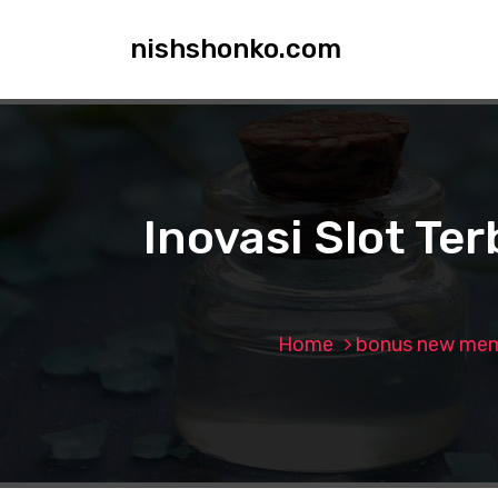
S
k
nishshonko.com
i
p
t
o
c
o
n
Inovasi Slot T
t
e
n
t
Home
bonus new me