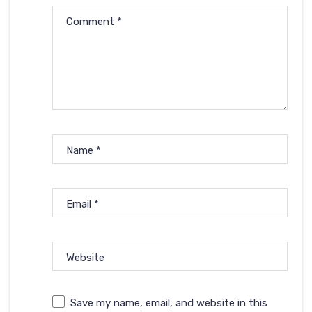
Comment
*
Name
*
Email
*
Website
Save my name, email, and website in this