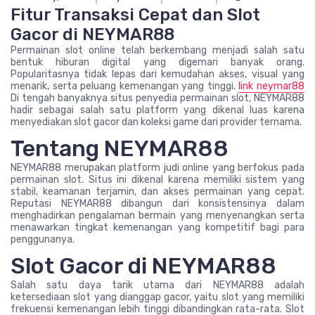
Fitur Transaksi Cepat dan Slot
Gacor di NEYMAR88
Permainan slot online telah berkembang menjadi salah satu
bentuk hiburan digital yang digemari banyak orang.
Popularitasnya tidak lepas dari kemudahan akses, visual yang
menarik, serta peluang kemenangan yang tinggi.
link neymar88
Di tengah banyaknya situs penyedia permainan slot, NEYMAR88
hadir sebagai salah satu platform yang dikenal luas karena
menyediakan slot gacor dan koleksi game dari provider ternama.
Tentang NEYMAR88
NEYMAR88 merupakan platform judi online yang berfokus pada
permainan slot. Situs ini dikenal karena memiliki sistem yang
stabil, keamanan terjamin, dan akses permainan yang cepat.
Reputasi NEYMAR88 dibangun dari konsistensinya dalam
menghadirkan pengalaman bermain yang menyenangkan serta
menawarkan tingkat kemenangan yang kompetitif bagi para
penggunanya.
Slot Gacor di NEYMAR88
Salah satu daya tarik utama dari NEYMAR88 adalah
ketersediaan slot yang dianggap gacor, yaitu slot yang memiliki
frekuensi kemenangan lebih tinggi dibandingkan rata-rata. Slot