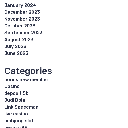
January 2024
December 2023
November 2023
October 2023
September 2023
August 2023
July 2023
June 2023
Categories
bonus new member
Casino
deposit 5k
Judi Bola
Link Spaceman
live casino
mahjong slot
neymar88