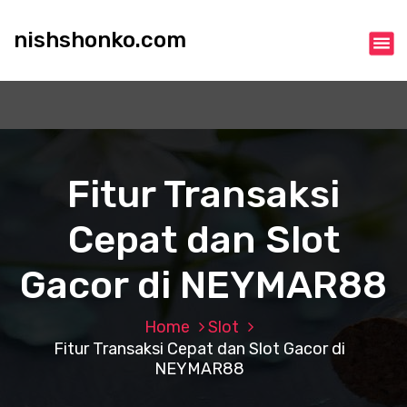
S
k
nishshonko.com
i
p
t
o
c
o
n
Fitur Transaksi
t
e
Cepat dan Slot
n
t
Gacor di NEYMAR88
Home
Slot
Fitur Transaksi Cepat dan Slot Gacor di
NEYMAR88