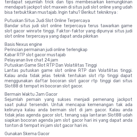
terdapat sejumlah trick dan tips membesarkan kemungkinan
mendapati jackpot slot maxwin di situs judi slot online yang udah
bisa terbuktikan mustajab. Ingin tahu? Berikut tekniknya :
Putuskan Situs Judi Slot Online Terpercaya
Bandar situs judi slot online terpercaya terus tawarkan game
slot gacor winrate tinggi. Faktor-faktor yang dipunyai situs judi
slot online terpercaya yang dapat anda pikirkan
Basis Nexus engine
Perincian permainan judi online terlengkap
Kabar RTP slot gacor mustajab
Pelayanan live chat 24 jam
Putuskan Game Slot RTP Dan Volatilitas Tinggi
Lantas putuskan game slot online RTP dan Volatilitas tinggi.
Kalau anda tidak jelas teknik tentukan slot rtp tinggi dapat
menggunakan daftar bocoran slot gacor rtp tinggi dari situs
Slot88 di tempat ini bocoran slot gacor.
Bermain Waktu Jam Gacor
Sejumlah pemain yang sukses menjadi pemenang jackpot
saat pukul tersendiri. Untuk mencapai kemenangan tak ada
kelirunya kalau anda bermain slot di jam gacor. Kalau anda
tidak jelas agenda gacor slot, tenang saja lantaran Slot88 udah
siapkan bocoran agenda jam slot gacor hari ini yang dapat anda
tonton di tempat ini jam slot gacor hari ini.
Gunakan Skema Gacor