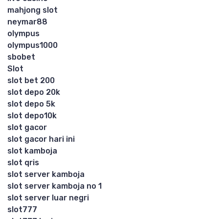
mahjong slot
neymar88
olympus
olympus1000
sbobet
Slot
slot bet 200
slot depo 20k
slot depo 5k
slot depo10k
slot gacor
slot gacor hari ini
slot kamboja
slot qris
slot server kamboja
slot server kamboja no 1
slot server luar negri
slot777