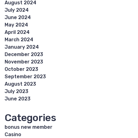
August 2024
July 2024
June 2024
May 2024
April 2024
March 2024
January 2024
December 2023
November 2023
October 2023
September 2023
August 2023
July 2023
June 2023
Categories
bonus new member
Casino