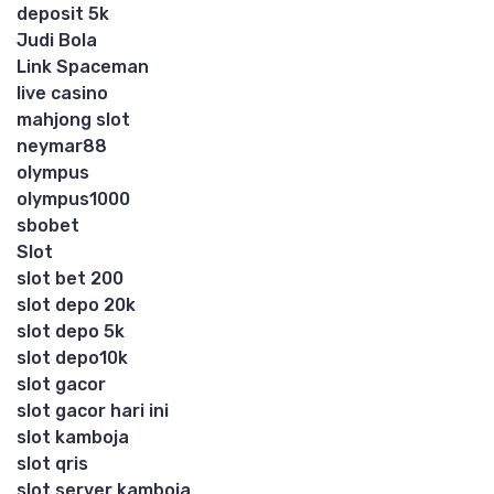
deposit 5k
Judi Bola
Link Spaceman
live casino
mahjong slot
neymar88
olympus
olympus1000
sbobet
Slot
slot bet 200
slot depo 20k
slot depo 5k
slot depo10k
slot gacor
slot gacor hari ini
slot kamboja
slot qris
slot server kamboja