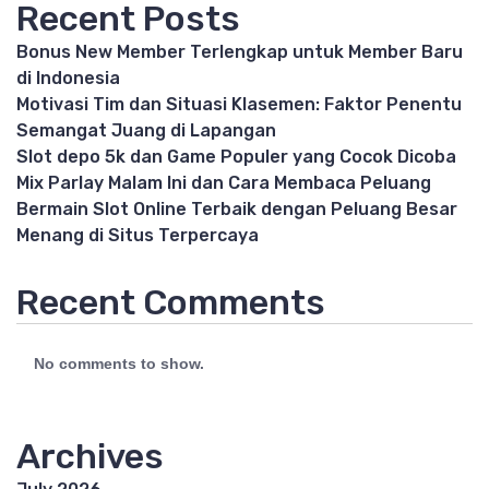
Recent Posts
Bonus New Member Terlengkap untuk Member Baru
di Indonesia
Motivasi Tim dan Situasi Klasemen: Faktor Penentu
Semangat Juang di Lapangan
Slot depo 5k dan Game Populer yang Cocok Dicoba
Mix Parlay Malam Ini dan Cara Membaca Peluang
Bermain Slot Online Terbaik dengan Peluang Besar
Menang di Situs Terpercaya
Recent Comments
No comments to show.
Archives