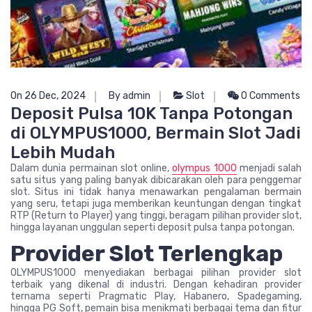
On 26 Dec, 2024
By admin
Slot
0 Comments
Deposit Pulsa 10K Tanpa Potongan
di OLYMPUS1000, Bermain Slot Jadi
Lebih Mudah
Dalam dunia permainan slot online,
olympus 1000
menjadi salah
satu situs yang paling banyak dibicarakan oleh para penggemar
slot. Situs ini tidak hanya menawarkan pengalaman bermain
yang seru, tetapi juga memberikan keuntungan dengan tingkat
RTP (Return to Player) yang tinggi, beragam pilihan provider slot,
hingga layanan unggulan seperti deposit pulsa tanpa potongan.
Provider Slot Terlengkap
OLYMPUS1000 menyediakan berbagai pilihan provider slot
terbaik yang dikenal di industri. Dengan kehadiran provider
ternama seperti Pragmatic Play, Habanero, Spadegaming,
hingga PG Soft, pemain bisa menikmati berbagai tema dan fitur