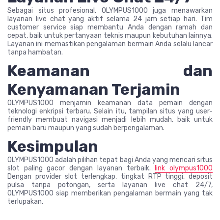
Sebagai situs profesional, OLYMPUS1000 juga menawarkan
layanan live chat yang aktif selama 24 jam setiap hari. Tim
customer service siap membantu Anda dengan ramah dan
cepat, baik untuk pertanyaan teknis maupun kebutuhan lainnya.
Layanan ini memastikan pengalaman bermain Anda selalu lancar
tanpa hambatan.
Keamanan dan
Kenyamanan Terjamin
OLYMPUS1000 menjamin keamanan data pemain dengan
teknologi enkripsi terbaru. Selain itu, tampilan situs yang user-
friendly membuat navigasi menjadi lebih mudah, baik untuk
pemain baru maupun yang sudah berpengalaman.
Kesimpulan
OLYMPUS1000 adalah pilihan tepat bagi Anda yang mencari situs
slot paling gacor dengan layanan terbaik.
link olympus1000
Dengan provider slot terlengkap, tingkat RTP tinggi, deposit
pulsa tanpa potongan, serta layanan live chat 24/7,
OLYMPUS1000 siap memberikan pengalaman bermain yang tak
terlupakan.