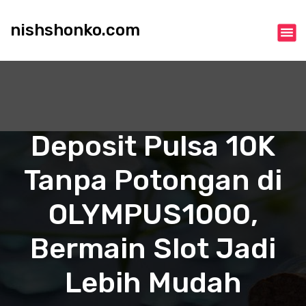
S
k
nishshonko.com
i
p
t
o
c
o
n
Deposit Pulsa 10K
t
e
Tanpa Potongan di
n
t
OLYMPUS1000,
Bermain Slot Jadi
Lebih Mudah