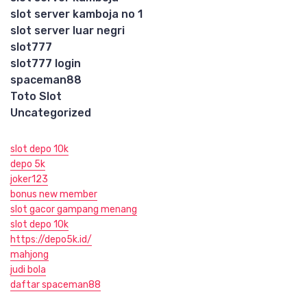
slot server kamboja no 1
slot server luar negri
slot777
slot777 login
spaceman88
Toto Slot
Uncategorized
slot depo 10k
depo 5k
joker123
bonus new member
slot gacor gampang menang
slot depo 10k
https://depo5k.id/
mahjong
judi bola
daftar spaceman88