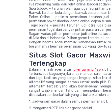
Casino Online – selain slot, juga ada koleksi p
livestreaming mulai dari rolet online, baccarat dan l
Sportsbook – taruhan olahraga juga jadi pilihan 
Banyak taruhan bola dengan banyak pasaran dan Liga
Poker Online – pecinta permainan taruhan judi 
permainan poker, domino, ceme online, capsa susun,
Togel online – pecinta taruhan judi lotre juga bi
permainan togel dari banyak pilihan pasaran dan jen
Ragam variasi pilihan permainan judi online diatas a
di Asia dan di Indonesia. Pilihan game tersebut ju
Dengan begitu, anda memiliki kebebasan untuk me
bosan hanya bermain permainan judi yang itu-itu sa
Situs Slot Gacor Maxwi
Terlengkap
Dalam memilih agen situs
joker gaming 123
slot 
terbaru, ada bagusnya jika anda mencari salah sat
dan juga fasilitas yang sangat lengkap. situs link 
alternatif yang sangat terbaik untuk anda pilih.
alternatif terbaik yang akan benar-benar mengu
sangat wajib mencari tahu dan mempelajari beran
disediakan dan berikut lah yang di butuhkan oleh an
1. Jadwal jam gacor dalam semua permainan slot.
2. Mengamati RTP link slot gacor hari ini.