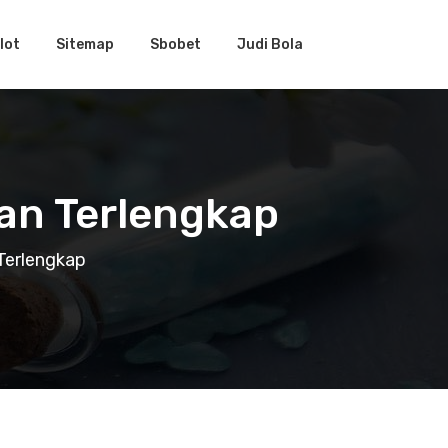
lot
Sitemap
Sbobet
Judi Bola
dan Terlengkap
 Terlengkap