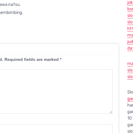
jo
bawa nafsu.
bo
 membimbing.
sl
sl
ht
ma
jud
da
d.
Required fields are marked
*
ma
sl
sl
Sl
ga
har
ga
10
ga
sl