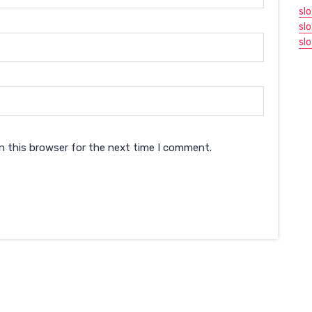
sl
sl
sl
n this browser for the next time I comment.