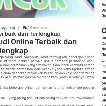
Au
Ju
Ju
tegorized
0 Comments
C
erbaik dan Terlengkap
b
di Online Terbaik dan
Ca
lengkap
de
Ju
aja yang kami tawarkan, kami menyajikan beberapa pilihan
Li
nan ini memudahkan pemain untuk berganti permainan atau
pilihan permainan yang dimainkan, tidak perlu khawatir karena
li
uga pilihan permainan baru lainnya yang kami update setiap
ma
isa anda dapatkan melainkan keseruan dan kesenangan tanpa
uxury atau mewah karena memang kami jamin semuanya untuk
n
ol
t ada beberapa pilihan permainan taruhan judi online populer
ol
sb
 satu yang paling populer dan paling banyak kami tawarkan di
Sl
sl