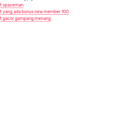
ot spaceman
ot yang ada bonus new member 100
ot gacor gampang menang