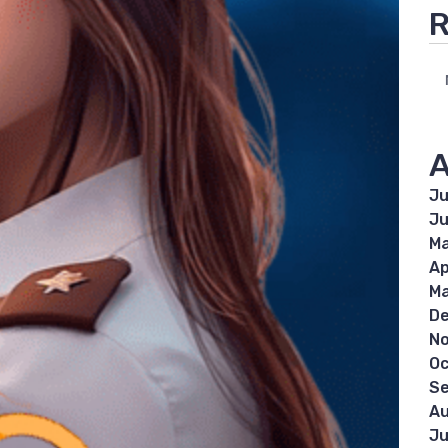
R
A
Ju
Ju
Ma
Ap
Ma
D
N
Oc
S
Au
Ju