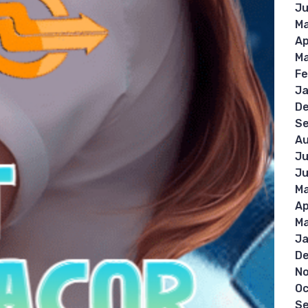
Ju
Ma
Ap
Ma
Fe
Ja
D
S
Au
Ju
Ju
Ma
Ap
Ma
Ja
D
N
Oc
S