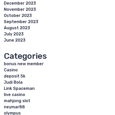
December 2023
November 2023
October 2023
September 2023
August 2023
July 2023
June 2023
Categories
bonus new member
Casino
deposit 5k
Judi Bola
Link Spaceman
live casino
mahjong slot
neymar88
olympus