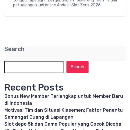
tunggu apalagi? Bergabunglah sekarang dan mulai
petualangan judi online Anda di Slot Zeus 2026!
Search
Search
Recent Posts
Bonus New Member Terlengkap untuk Member Baru
di Indonesia
Motivasi Tim dan Situasi Klasemen: Faktor Penentu
Semangat Juang di Lapangan
Slot depo 5k dan Game Populer yang Cocok Dicoba