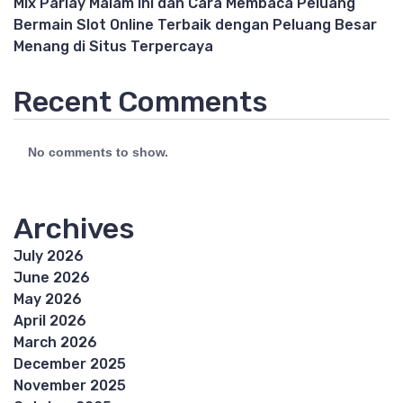
Mix Parlay Malam Ini dan Cara Membaca Peluang
Bermain Slot Online Terbaik dengan Peluang Besar
Menang di Situs Terpercaya
Recent Comments
No comments to show.
Archives
July 2026
June 2026
May 2026
April 2026
March 2026
December 2025
November 2025