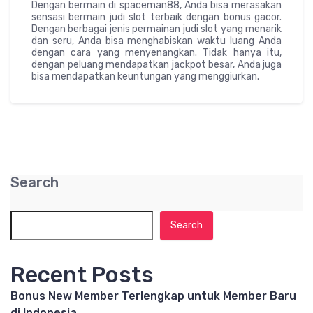
Dengan bermain di spaceman88, Anda bisa merasakan
sensasi bermain judi slot terbaik dengan bonus gacor.
Dengan berbagai jenis permainan judi slot yang menarik
dan seru, Anda bisa menghabiskan waktu luang Anda
dengan cara yang menyenangkan. Tidak hanya itu,
dengan peluang mendapatkan jackpot besar, Anda juga
bisa mendapatkan keuntungan yang menggiurkan.
Search
Search
Recent Posts
Bonus New Member Terlengkap untuk Member Baru
di Indonesia