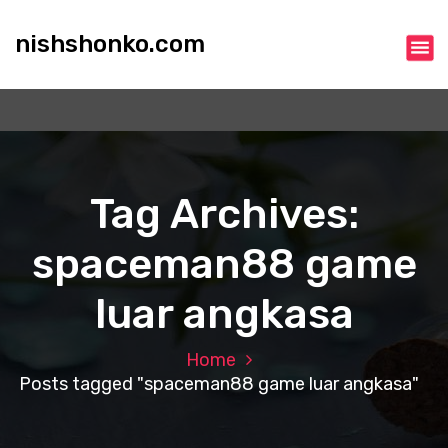
S
k
nishshonko.com
i
p
t
o
c
o
n
Tag Archives:
t
e
spaceman88 game
n
t
luar angkasa
Home
Posts tagged "spaceman88 game luar angkasa"