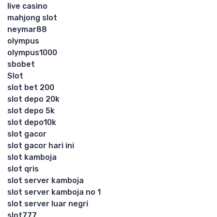
live casino
mahjong slot
neymar88
olympus
olympus1000
sbobet
Slot
slot bet 200
slot depo 20k
slot depo 5k
slot depo10k
slot gacor
slot gacor hari ini
slot kamboja
slot qris
slot server kamboja
slot server kamboja no 1
slot server luar negri
slot777