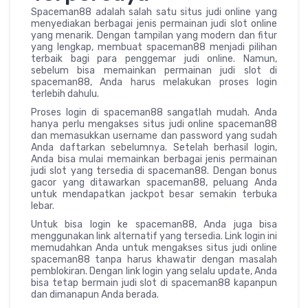
Spaceman88 adalah salah satu situs judi online yang
menyediakan berbagai jenis permainan judi slot online
yang menarik. Dengan tampilan yang modern dan fitur
yang lengkap, membuat spaceman88 menjadi pilihan
terbaik bagi para penggemar judi online. Namun,
sebelum bisa memainkan permainan judi slot di
spaceman88, Anda harus melakukan proses login
terlebih dahulu.
Proses login di spaceman88 sangatlah mudah. Anda
hanya perlu mengakses situs judi online spaceman88
dan memasukkan username dan password yang sudah
Anda daftarkan sebelumnya. Setelah berhasil login,
Anda bisa mulai memainkan berbagai jenis permainan
judi slot yang tersedia di spaceman88. Dengan bonus
gacor yang ditawarkan spaceman88, peluang Anda
untuk mendapatkan jackpot besar semakin terbuka
lebar.
Untuk bisa login ke spaceman88, Anda juga bisa
menggunakan link alternatif yang tersedia. Link login ini
memudahkan Anda untuk mengakses situs judi online
spaceman88 tanpa harus khawatir dengan masalah
pemblokiran. Dengan link login yang selalu update, Anda
bisa tetap bermain judi slot di spaceman88 kapanpun
dan dimanapun Anda berada.