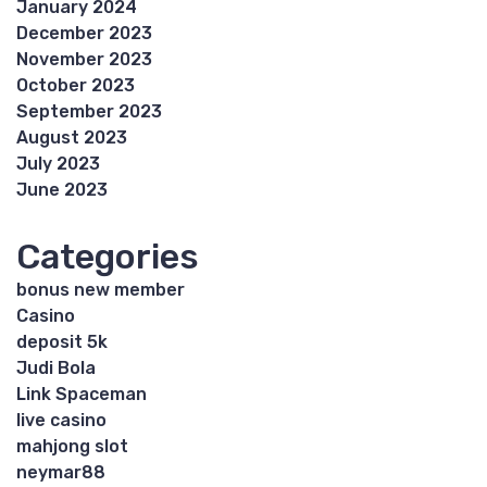
January 2024
December 2023
November 2023
October 2023
September 2023
August 2023
July 2023
June 2023
Categories
bonus new member
Casino
deposit 5k
Judi Bola
Link Spaceman
live casino
mahjong slot
neymar88