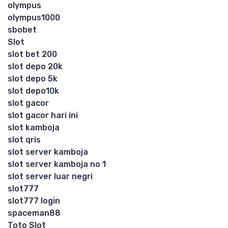
olympus
olympus1000
sbobet
Slot
slot bet 200
slot depo 20k
slot depo 5k
slot depo10k
slot gacor
slot gacor hari ini
slot kamboja
slot qris
slot server kamboja
slot server kamboja no 1
slot server luar negri
slot777
slot777 login
spaceman88
Toto Slot