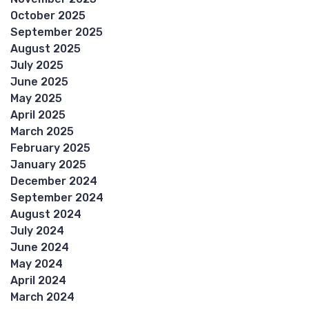
October 2025
September 2025
August 2025
July 2025
June 2025
May 2025
April 2025
March 2025
February 2025
January 2025
December 2024
September 2024
August 2024
July 2024
June 2024
May 2024
April 2024
March 2024