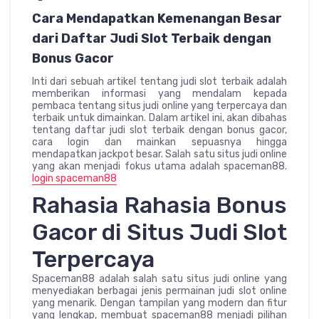
Cara Mendapatkan Kemenangan Besar
dari Daftar Judi Slot Terbaik dengan
Bonus Gacor
Inti dari sebuah artikel tentang judi slot terbaik adalah
memberikan informasi yang mendalam kepada
pembaca tentang situs judi online yang terpercaya dan
terbaik untuk dimainkan. Dalam artikel ini, akan dibahas
tentang daftar judi slot terbaik dengan bonus gacor,
cara login dan mainkan sepuasnya hingga
mendapatkan jackpot besar. Salah satu situs judi online
yang akan menjadi fokus utama adalah spaceman88.
login spaceman88
Rahasia Rahasia Bonus
Gacor di Situs Judi Slot
Terpercaya
Spaceman88 adalah salah satu situs judi online yang
menyediakan berbagai jenis permainan judi slot online
yang menarik. Dengan tampilan yang modern dan fitur
yang lengkap, membuat spaceman88 menjadi pilihan