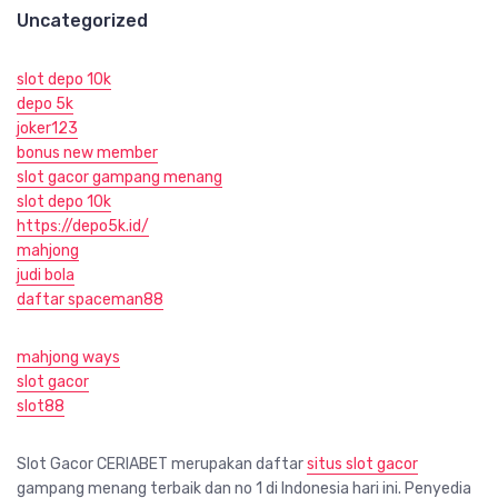
Uncategorized
slot depo 10k
depo 5k
joker123
bonus new member
slot gacor gampang menang
slot depo 10k
https://depo5k.id/
mahjong
judi bola
daftar spaceman88
mahjong ways
slot gacor
slot88
Slot Gacor CERIABET merupakan daftar
situs slot gacor
gampang menang terbaik dan no 1 di Indonesia hari ini. Penyedia