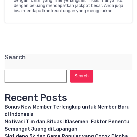
dengan cara yang menyenangkan. Tidak hanya itu,
dengan peluang mendapatkan jackpot besar, Anda juga
bisa mendapatkan keuntungan yang menggiurkan.
Search
Search
Recent Posts
Bonus New Member Terlengkap untuk Member Baru
di Indonesia
Motivasi Tim dan Situasi Klasemen: Faktor Penentu
Semangat Juang di Lapangan
Slot depo 5k dan Game Populer yang Cocok Dicoba