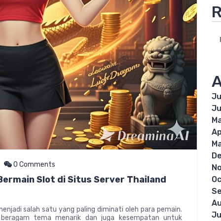
R
A
Ju
Ju
Ma
Ap
Ma
D
0 Comments
N
rmain Slot di Situs Server Thailand
Oc
S
Au
menjadi salah satu yang paling diminati oleh para pemain.
Ju
gan beragam tema menarik dan juga kesempatan untuk