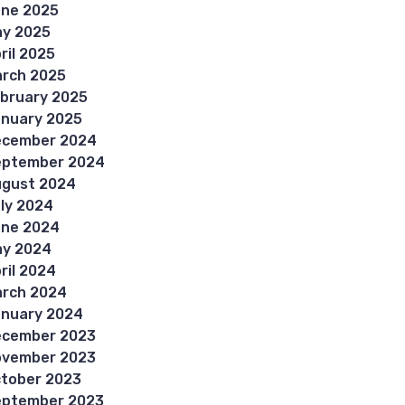
ne 2025
y 2025
ril 2025
rch 2025
bruary 2025
nuary 2025
ecember 2024
eptember 2024
gust 2024
ly 2024
ne 2024
y 2024
ril 2024
rch 2024
nuary 2024
ecember 2023
ovember 2023
tober 2023
eptember 2023