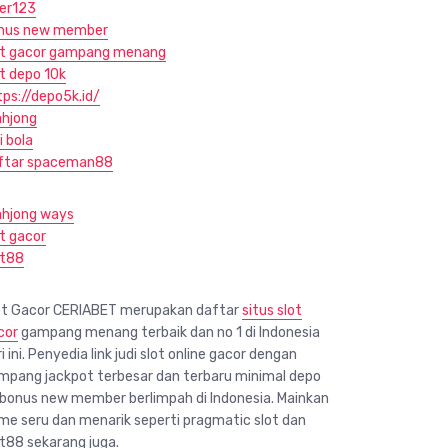
ker123
nus new member
ot gacor gampang menang
ot depo 10k
tps://depo5k.id/
hjong
i bola
ftar spaceman88
hjong ways
ot gacor
ot88
ot Gacor CERIABET merupakan daftar
situs slot
cor
gampang menang terbaik dan no 1 di Indonesia
i ini. Penyedia link judi slot online gacor dengan
mpang jackpot terbesar dan terbaru minimal depo
 bonus new member berlimpah di Indonesia. Mainkan
me seru dan menarik seperti pragmatic slot dan
ot88 sekarang juga.