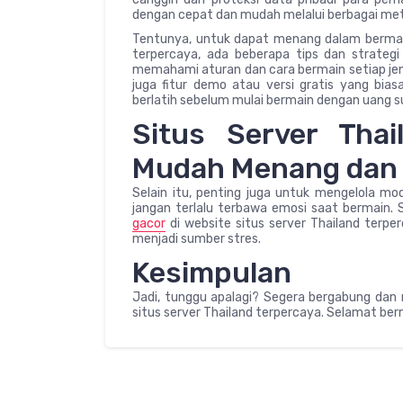
dengan cepat dan mudah melalui berbagai me
Tentunya, untuk dapat menang dalam bermain 
terpercaya, ada beberapa tips dan strategi
memahami aturan dan cara bermain setiap jeni
juga fitur demo atau versi gratis yang biasa
berlatih sebelum mulai bermain dengan uang 
Situs Server Thai
Mudah Menang dan
Selain itu, penting juga untuk mengelola m
jangan terlalu terbawa emosi saat bermain.
gacor
di website situs server Thailand terp
menjadi sumber stres.
Kesimpulan
Jadi, tunggu apalagi? Segera bergabung dan n
situs server Thailand terpercaya. Selamat be