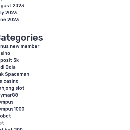
gust 2023
ly 2023
ne 2023
ategories
onus new member
sino
posit 5k
di Bola
nk Spaceman
ve casino
hjong slot
eymar88
ympus
ympus1000
obet
ot
ot bet 200