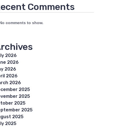
ecent Comments
No comments to show.
rchives
ly 2026
ne 2026
y 2026
ril 2026
rch 2026
ecember 2025
ovember 2025
tober 2025
eptember 2025
gust 2025
ly 2025