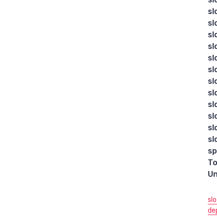
sl
sl
sl
sl
sl
sl
sl
sl
sl
sl
sl
sl
s
To
Un
sl
de