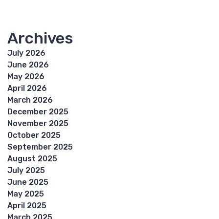
Archives
July 2026
June 2026
May 2026
April 2026
March 2026
December 2025
November 2025
October 2025
September 2025
August 2025
July 2025
June 2025
May 2025
April 2025
March 2025