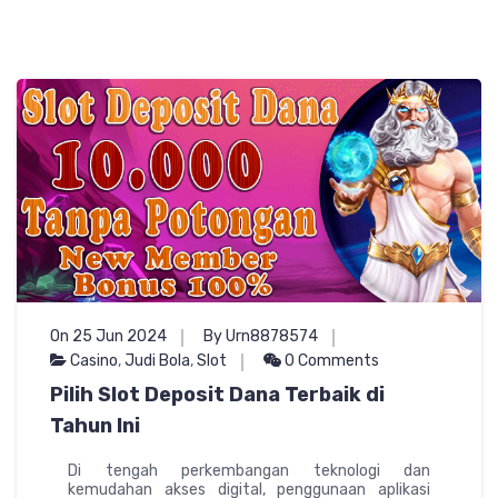
On 25 Jun 2024
By Urn8878574
Casino
,
Judi Bola
,
Slot
0 Comments
Pilih Slot Deposit Dana Terbaik di
Tahun Ini
Di tengah perkembangan teknologi dan
kemudahan akses digital, penggunaan aplikasi