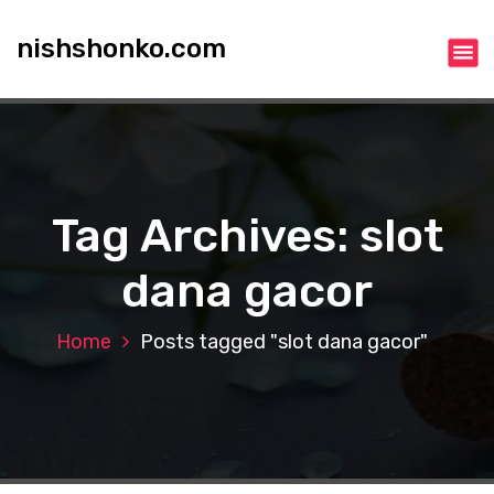
S
k
nishshonko.com
i
p
t
o
c
o
n
Tag Archives: slot
t
e
dana gacor
n
t
Home
Posts tagged "slot dana gacor"