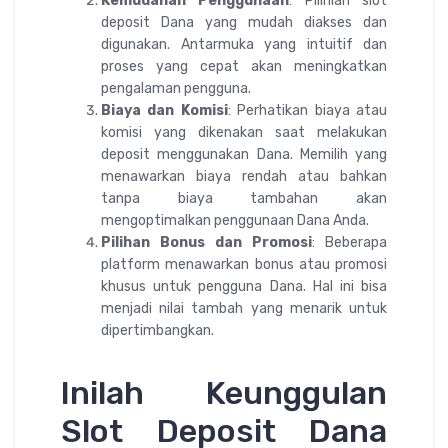
Kemudahan Penggunaan
: Pilihlah slot
deposit Dana yang mudah diakses dan
digunakan. Antarmuka yang intuitif dan
proses yang cepat akan meningkatkan
pengalaman pengguna.
Biaya dan Komisi
: Perhatikan biaya atau
komisi yang dikenakan saat melakukan
deposit menggunakan Dana. Memilih yang
menawarkan biaya rendah atau bahkan
tanpa biaya tambahan akan
mengoptimalkan penggunaan Dana Anda.
Pilihan Bonus dan Promosi
: Beberapa
platform menawarkan bonus atau promosi
khusus untuk pengguna Dana. Hal ini bisa
menjadi nilai tambah yang menarik untuk
dipertimbangkan.
Inilah Keunggulan
Slot Deposit Dana