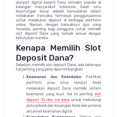
dompet digital seperti Dana semakin populer di
kalangan masyarakat Indonesia. Salah satu
keuntungan besar adalah kemudahan dalam
melakukan transaksi, termasuk penggunaannya
untuk melakukan deposit di berbagai platform
online. Namun, dengan banyaknya opsi yang
tersedia, penting bagi pengguna untuk memilih
slot deposit Dana yang terbaik sesuai dengan
kebutuhan mereka.
Kenapa Memilih Slot
Deposit Dana?
Sebelum memilih slot deposit Dana, ada beberapa
hal penting yang perlu dipertimbangkan:
Keamanan dan Keandalan
: Pastikan
platform atau situs tempat Anda
melakukan deposit Dana memiliki sistem
keamanan yang kuat. Hal ini penting
slot
deposit 10 ribu via dana
untuk melindungi
data pribadi dan keuangan Anda dari potensi
ancaman keamanan digital.