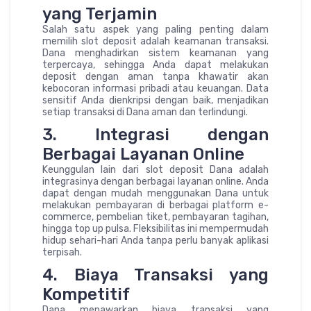
yang Terjamin
Salah satu aspek yang paling penting dalam
memilih slot deposit adalah keamanan transaksi.
Dana menghadirkan sistem keamanan yang
terpercaya, sehingga Anda dapat melakukan
deposit dengan aman tanpa khawatir akan
kebocoran informasi pribadi atau keuangan. Data
sensitif Anda dienkripsi dengan baik, menjadikan
setiap transaksi di Dana aman dan terlindungi.
3. Integrasi dengan
Berbagai Layanan Online
Keunggulan lain dari slot deposit Dana adalah
integrasinya dengan berbagai layanan online. Anda
dapat dengan mudah menggunakan Dana untuk
melakukan pembayaran di berbagai platform e-
commerce, pembelian tiket, pembayaran tagihan,
hingga top up pulsa. Fleksibilitas ini mempermudah
hidup sehari-hari Anda tanpa perlu banyak aplikasi
terpisah.
4. Biaya Transaksi yang
Kompetitif
Dana menawarkan biaya transaksi yang