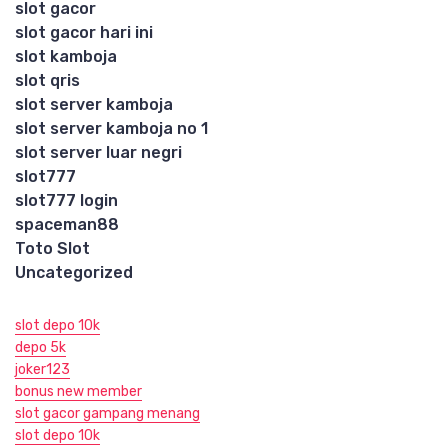
slot gacor
slot gacor hari ini
slot kamboja
slot qris
slot server kamboja
slot server kamboja no 1
slot server luar negri
slot777
slot777 login
spaceman88
Toto Slot
Uncategorized
slot depo 10k
depo 5k
joker123
bonus new member
slot gacor gampang menang
slot depo 10k