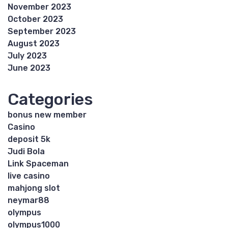
November 2023
October 2023
September 2023
August 2023
July 2023
June 2023
Categories
bonus new member
Casino
deposit 5k
Judi Bola
Link Spaceman
live casino
mahjong slot
neymar88
olympus
olympus1000