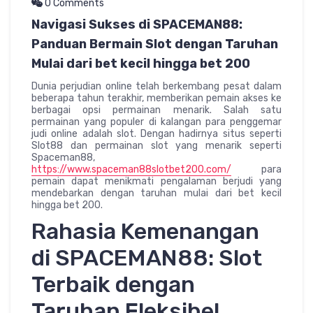
0 Comments
Navigasi Sukses di SPACEMAN88:
Panduan Bermain Slot dengan Taruhan
Mulai dari bet kecil hingga bet 200
Dunia perjudian online telah berkembang pesat dalam
beberapa tahun terakhir, memberikan pemain akses ke
berbagai opsi permainan menarik. Salah satu
permainan yang populer di kalangan para penggemar
judi online adalah slot. Dengan hadirnya situs seperti
Slot88 dan permainan slot yang menarik seperti
Spaceman88,
https://www.spaceman88slotbet200.com/
para
pemain dapat menikmati pengalaman berjudi yang
mendebarkan dengan taruhan mulai dari bet kecil
hingga bet 200.
Rahasia Kemenangan
di SPACEMAN88: Slot
Terbaik dengan
Taruhan Fleksibel