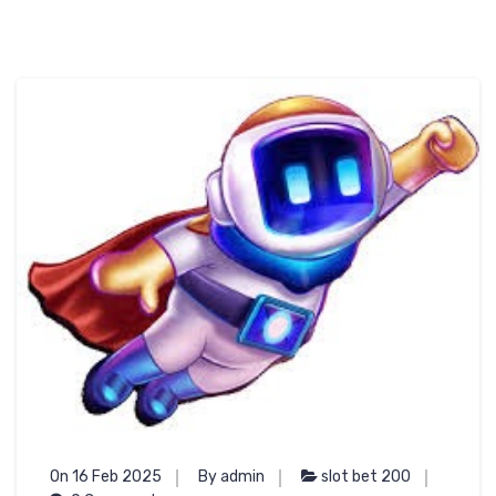
On 16 Feb 2025
By admin
slot bet 200