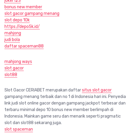
joker123
bonus new member
slot gacor gampang menang
slot depo 10k
https://depo5k.id/
mahjong
judi bola
daftar spaceman88
mahjong ways
slot gacor
slot88
Slot Gacor CERIABET merupakan daftar
situs slot gacor
gampang menang terbaik dan no 1 di Indonesia hari ini. Penyedia
link judi slot online gacor dengan gampang jackpot terbesar dan
terbaru minimal depo 10 bonus new member berlimpah di
Indonesia. Mainkan game seru dan menarik seperti pragmatic
slot dan slot88 sekarang juga.
slot spaceman