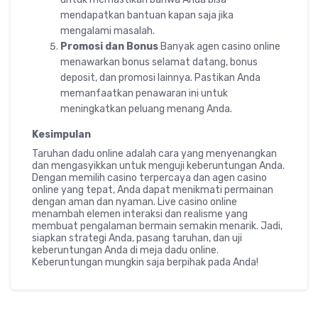
mendapatkan bantuan kapan saja jika
mengalami masalah.
Promosi dan Bonus
Banyak agen casino online
menawarkan bonus selamat datang, bonus
deposit, dan promosi lainnya. Pastikan Anda
memanfaatkan penawaran ini untuk
meningkatkan peluang menang Anda.
Kesimpulan
Taruhan dadu online adalah cara yang menyenangkan
dan mengasyikkan untuk menguji keberuntungan Anda.
Dengan memilih casino terpercaya dan agen casino
online yang tepat, Anda dapat menikmati permainan
dengan aman dan nyaman. Live casino online
menambah elemen interaksi dan realisme yang
membuat pengalaman bermain semakin menarik. Jadi,
siapkan strategi Anda, pasang taruhan, dan uji
keberuntungan Anda di meja dadu online.
Keberuntungan mungkin saja berpihak pada Anda!