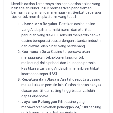
Memilih casino terpercaya dan agen casino online yang
baik adalah kunci untuk memastikan pengalaman
bermain yang aman dan memuaskan. Berikut beberapa
tips untuk memilih platform yang tepat:
Lisensi dan Regulasi
Pastikan casino online
yang Anda pilih memiliki lisensi dari otoritas
perjudian yang diakui. Lisensi ini menjamin bahwa
casino beroperasi sesuai dengan standar industri
dan diawasi oleh pihak yang berwenang.
Keamanan Data
Casino terpercaya akan
menggunakan teknologi enkripsi untuk
melindungi data pribadi dan keuangan pemain.
Pastikan situs yang Anda pilih memiliki sertifikat
keamanan seperti SSL.
Reputasi dan Ulasan
Cari tahu reputasi casino
melalui ulasan pemain lain. Casino dengan banyak
ulasan positif dan rating tinggi biasanya lebih
dapat dipercaya.
Layanan Pelanggan
Pilih casino yang
menawarkan layanan pelanggan 24/7. Ini penting
untuk memastikan bahwa Anda bisa