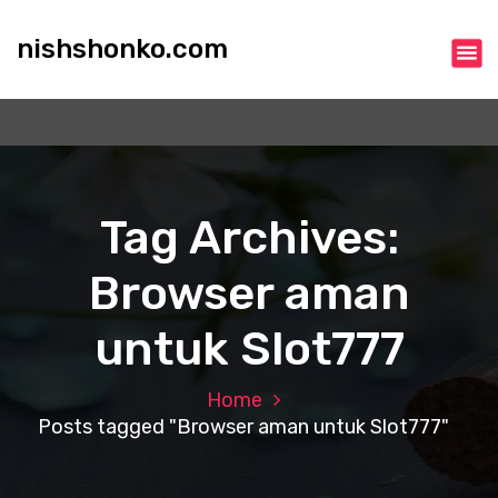
S
k
nishshonko.com
i
p
t
o
c
o
n
Tag Archives:
t
e
Browser aman
n
t
untuk Slot777
Home
Posts tagged "Browser aman untuk Slot777"