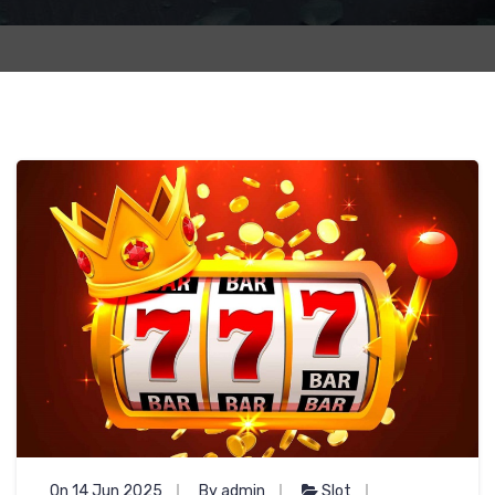
On 14 Jun 2025
By admin
Slot