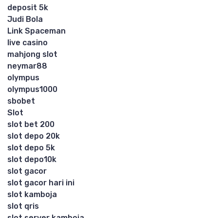
deposit 5k
Judi Bola
Link Spaceman
live casino
mahjong slot
neymar88
olympus
olympus1000
sbobet
Slot
slot bet 200
slot depo 20k
slot depo 5k
slot depo10k
slot gacor
slot gacor hari ini
slot kamboja
slot qris
slot server kamboja