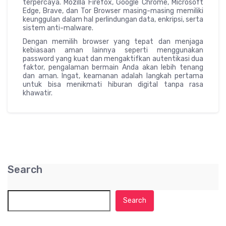
terpercaya. Mozilla Firefox, Google Chrome, Microsoft
Edge, Brave, dan Tor Browser masing-masing memiliki
keunggulan dalam hal perlindungan data, enkripsi, serta
sistem anti-malware.
Dengan memilih browser yang tepat dan menjaga
kebiasaan aman lainnya seperti menggunakan
password yang kuat dan mengaktifkan autentikasi dua
faktor, pengalaman bermain Anda akan lebih tenang
dan aman. Ingat, keamanan adalah langkah pertama
untuk bisa menikmati hiburan digital tanpa rasa
khawatir.
Search
Search