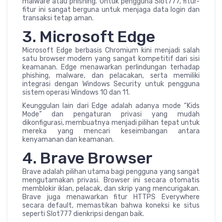
malware atau phishing. Untuk pengguna Slot777, fitur-
fitur ini sangat berguna untuk menjaga data login dan
transaksi tetap aman.
3. Microsoft Edge
Microsoft Edge berbasis Chromium kini menjadi salah
satu browser modern yang sangat kompetitif dari sisi
keamanan. Edge menawarkan perlindungan terhadap
phishing, malware, dan pelacakan, serta memiliki
integrasi dengan Windows Security untuk pengguna
sistem operasi Windows 10 dan 11.
Keunggulan lain dari Edge adalah adanya mode “Kids
Mode” dan pengaturan privasi yang mudah
dikonfigurasi, membuatnya menjadi pilihan tepat untuk
mereka yang mencari keseimbangan antara
kenyamanan dan keamanan.
4. Brave Browser
Brave adalah pilihan utama bagi pengguna yang sangat
mengutamakan privasi. Browser ini secara otomatis
memblokir iklan, pelacak, dan skrip yang mencurigakan.
Brave juga menawarkan fitur HTTPS Everywhere
secara default, memastikan bahwa koneksi ke situs
seperti Slot777 dienkripsi dengan baik.