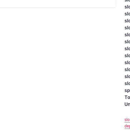
sl
sl
sl
sl
sl
sl
sl
sl
sl
sl
sl
sl
s
To
Un
sl
de