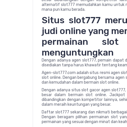
alternatif slot777 memudahkan kamu untuk 
mana pun kamu berada.
Situs slot777 mer
judi online yang me
permainan slo
menguntungkan
Dengan adanya agen slot777, pemain dapat 
disediakan tanpa harus khawatir tentang kea
Agen-slot777.com adalah situs resmi agen slo
slot online. Dengan bergabung bersama agen
dan kemudahan dalam bermain slot online.
Dengan adanya situs slot gacor agen slot77
besar dalam bermain slot online. Jackpot 
dibandingkan dengan kompetitor lainnya, seh
dalam meraih keuntungan yang besar.
Daftar slot777 sekarang dan nikmati berbaga
Dengan beragam pilihan permainan slot yang
permainan yang sesuai dengan minat dan keah