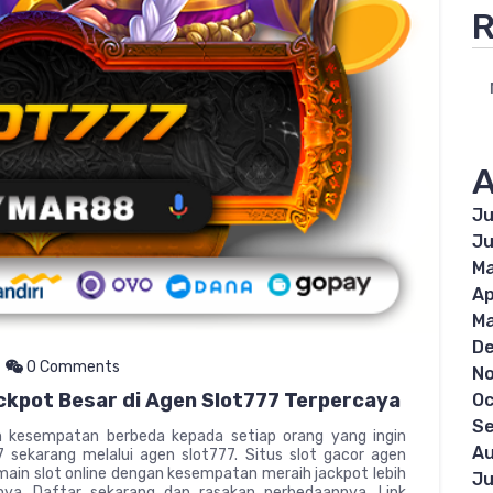
R
A
Ju
Ju
Ma
Ap
Ma
D
0 Comments
N
ckpot Besar di Agen Slot777 Terpercaya
Oc
S
an kesempatan berbeda kepada setiap orang yang ingin
Au
 sekarang melalui agen slot777. Situs slot gacor agen
ain slot online dengan kesempatan meraih jackpot lebih
Ju
nya. Daftar sekarang dan rasakan perbedaannya. Link