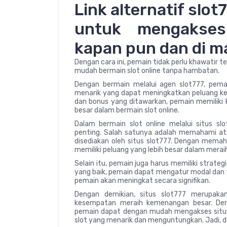
Link alternatif sl
untuk mengakses
kapan pun dan di m
Dengan cara ini, pemain tidak perlu khawatir 
mudah bermain slot online tanpa hambatan.
Dengan bermain melalui agen slot777, pem
menarik yang dapat meningkatkan peluang k
dan bonus yang ditawarkan, pemain memiliki
besar dalam bermain slot online.
Dalam bermain slot online melalui situs s
penting. Salah satunya adalah memahami atu
disediakan oleh situs slot777. Dengan mema
memiliki peluang yang lebih besar dalam mera
Selain itu, pemain juga harus memiliki strateg
yang baik, pemain dapat mengatur modal dan 
pemain akan meningkat secara signifikan.
Dengan demikian, situs slot777 merupaka
kesempatan meraih kemenangan besar. Deng
pemain dapat dengan mudah mengakses situs 
slot yang menarik dan menguntungkan. Jadi, d