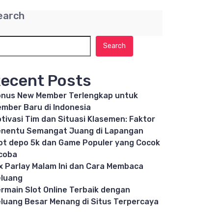
earch
Search
ecent Posts
nus New Member Terlengkap untuk
mber Baru di Indonesia
tivasi Tim dan Situasi Klasemen: Faktor
nentu Semangat Juang di Lapangan
ot depo 5k dan Game Populer yang Cocok
coba
x Parlay Malam Ini dan Cara Membaca
luang
rmain Slot Online Terbaik dengan
luang Besar Menang di Situs Terpercaya