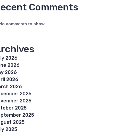
ecent Comments
No comments to show.
rchives
ly 2026
ne 2026
y 2026
ril 2026
rch 2026
ecember 2025
ovember 2025
tober 2025
eptember 2025
gust 2025
ly 2025