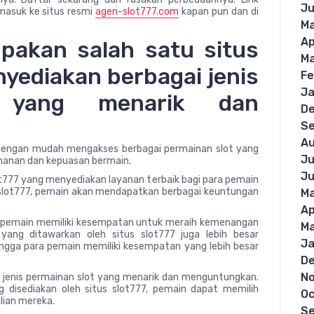
Ju
masuk ke situs resmi
agen-slot777.com
kapan pun dan di
Ma
Ap
upakan salah satu situs
Ma
nyediakan berbagai jenis
Fe
Ja
t yang menarik dan
D
S
Au
dengan mudah mengakses berbagai permainan slot yang
Ju
manan dan kepuasan bermain.
Ju
t777 yang menyediakan layanan terbaik bagi para pemain
 slot777, pemain akan mendapatkan berbagai keuntungan
Ma
Ap
7, pemain memiliki kesempatan untuk meraih kemenangan
Ma
yang ditawarkan oleh situs slot777 juga lebih besar
Ja
ingga para pemain memiliki kesempatan yang lebih besar
D
N
i jenis permainan slot yang menarik dan menguntungkan.
 disediakan oleh situs slot777, pemain dapat memilih
Oc
lian mereka.
S